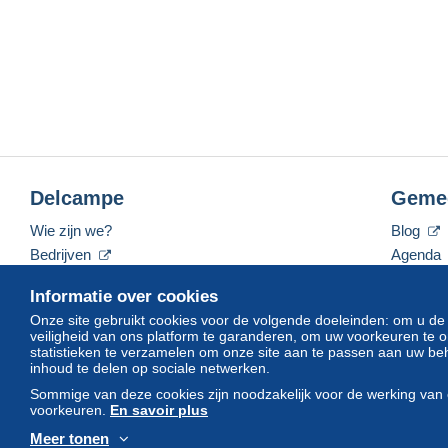
Delcampe
Geme
Wie zijn we?
Blog
Bedrijven
Agenda
De tarieven
Forum
Informatie over cookies
Neem contact met ons op
Video's
Onze site gebruikt cookies voor de volgende doeleinden: om u de
veiligheid van ons platform te garanderen, om uw voorkeuren t
statistieken te verzamelen om onze site aan te passen aan uw beh
inhoud te delen op sociale netwerken.
Nederlands
USD
America/Indiana/Vevay
Sommige van deze cookies zijn noodzakelijk voor de werking van 
voorkeuren.
En savoir plus
Meer tonen
© Delcampe International srl. Alle rechten voorbehouden.
Gebruik