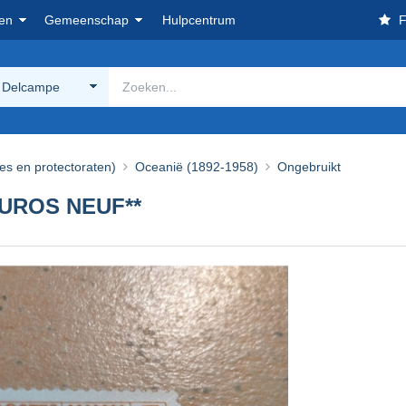
en
Gemeenschap
Hulpcentrum
F
 Delcampe
ies en protectoraten)
Oceanië (1892-1958)
Ongebruikt
EUROS NEUF**