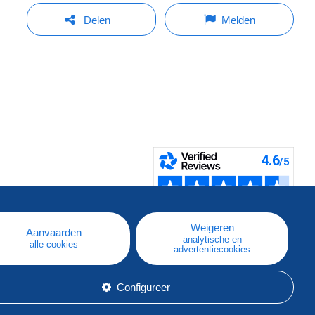
Delen
Melden
pe
e
Weigeren
Aanvaarden
analytische en
alle cookies
advertentiecookies
Configureer