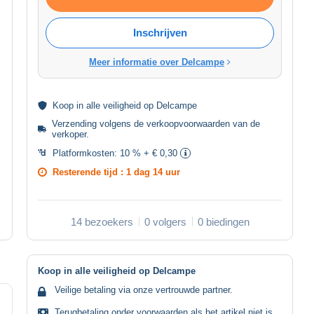
Inschrijven
Meer informatie over Delcampe
Koop in alle
veiligheid
op Delcampe
Verzending volgens de
verkoopvoorwaarden van de
verkoper
.
Platformkosten:
10 % + € 0,30
Resterende tijd :
1 dag 14 uur
14 bezoekers
0 volgers
0 biedingen
Koop in alle veiligheid op Delcampe
Veilige betaling via onze vertrouwde partner.
Terugbetaling onder voorwaarden als het artikel niet is