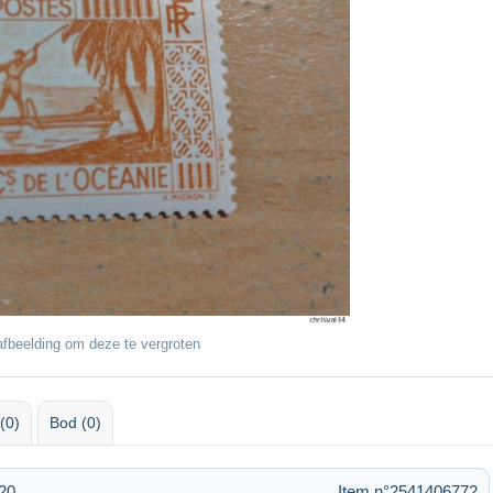
fbeelding om deze te vergroten
(0)
Bod (0)
20
Item n°2541406772