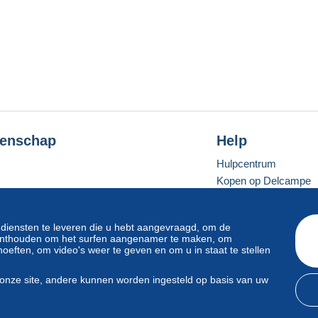
enschap
Help
Hulpcentrum
Kopen op Delcampe
Verkopen op Delcam
Een beveiligde websit
 diensten te leveren die u hebt aangevraagd, om de
e onthouden om het surfen aangenamer te maken, om
oeften, om video's weer te geven en om u in staat te stellen
Standaardmodus
onze site, andere kunnen worden ingesteld op basis van uw
svoorwaarden
en
privacy
.
Beheer van cookies