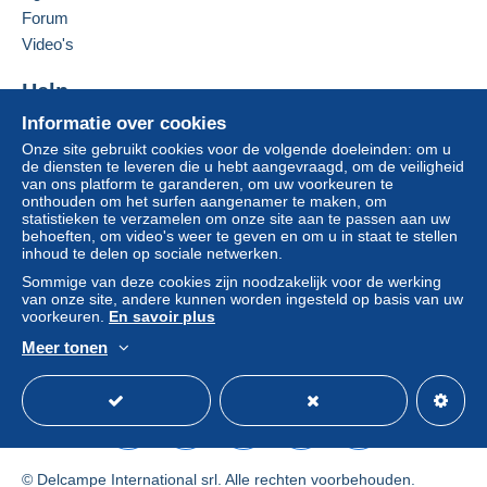
Om toegang te krijgen tot de
Forum
leveringsinformatie, moet u lid zijn
Deze zone omvat
één land
.
Deze verkoper toevoegen aan mijn favorieten
Video's
en inloggen.
De verkoper contacteren
Leveringsmethode
De items van deze verkoper verbergen
Help
Aanmel
Inschrij
den
ven
Betaling via:
Informatie over cookies
Hulpcentrum
Onze site gebruikt cookies voor de volgende doeleinden: om u
Kopen op Delcampe
Brief (normaal/klein formaat)
de diensten te leveren die u hebt aangevraagd, om de veiligheid
Verkopen op Delcampe
van ons platform te garanderen, om uw voorkeuren te
€ 0,90
onthouden om het surfen aangenamer te maken, om
Een beveiligde website
statistieken te verzamelen om onze site aan te passen aan uw
behoeften, om video's weer te geven en om u in staat te stellen
inhoud te delen op sociale netwerken.
Betalingsvoorwaarden:
Sommige van deze cookies zijn noodzakelijk voor de werking
Alle betalingen worden gedaan met
credit/debitcard
of
van onze site, andere kunnen worden ingesteld op basis van uw
overschrijving naar uw saldo. Er worden geen
voorkeuren.
En savoir plus
betalingen gedaan per cheque of bankoverschrijving
Meer tonen
rechtstreeks aan de verkoper.
Nederlands
USD
Standaardmodus
Ame
De koper gebruikt de middelen die Delcampe ter
beschikking stelt in de pagina "
Mijn aankopen: Betalen
".
Een betaling die niet is verricht met
credit/debitcard
of
overboeking naar uw saldo, wordt door de verkoper
© Delcampe International srl. Alle rechten voorbehouden.