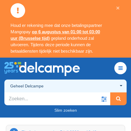
×
Houd er rekening mee dat onze betalingspartner
Mangopay
op 6 augustus van 01:00 tot 03:00
uur (Brusselse tijd)
gepland onderhoud zal
uitvoeren. Tijdens deze periode kunnen de
betaaldiensten tijdelijk niet beschikbaar zijn.
Geheel Delcampe
Slim zoeken