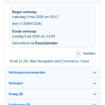
Begin verkoop:
zaterdag 9 mei 2026 om 03:17
Item n°2540472341
Einde verkoop:
zondag 5 juli 2026 om 13:43
Gecreëerd via
EasyUploader
Vertalen
Scott 12 25c Blue Navigation and Commerce. Used.
Verkoopsvoorwaarden
Verkoper
Details van de verkoopvoorwaarden
Vraag (0)
Verzending
jimforte
97%
(662x)
Verzending na betaling binnen 14 dagen
Aankopen (0)