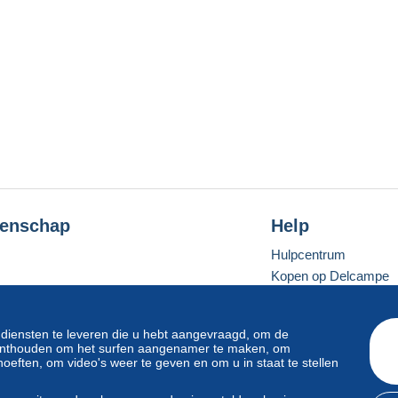
enschap
Help
Hulpcentrum
Kopen op Delcampe
Verkopen op Delcam
Een beveiligde websit
 diensten te leveren die u hebt aangevraagd, om de
e onthouden om het surfen aangenamer te maken, om
oeften, om video's weer te geven en om u in staat te stellen
Standaardmodus