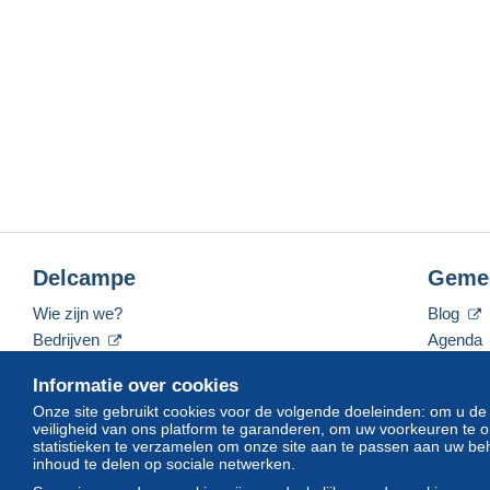
Delcampe
Geme
Wie zijn we?
Blog
Bedrijven
Agenda
De tarieven
Forum
Informatie over cookies
Neem contact met ons op
Video's
Onze site gebruikt cookies voor de volgende doeleinden: om u de
veiligheid van ons platform te garanderen, om uw voorkeuren t
statistieken te verzamelen om onze site aan te passen aan uw beh
inhoud te delen op sociale netwerken.
Nederlands
USD
America/Indiana/Vevay