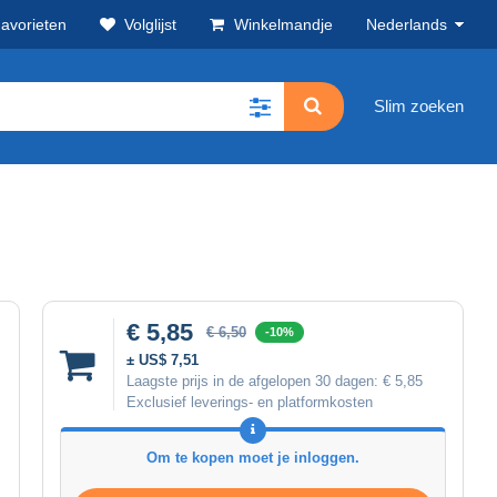
avorieten
Volglijst
Winkelmandje
Nederlands
Slim zoeken
€ 5,85
€ 6,50
-10%
± US$ 7,51
Laagste prijs in de afgelopen 30 dagen:
€ 5,85
Exclusief leverings- en platformkosten
Om te kopen moet je inloggen.