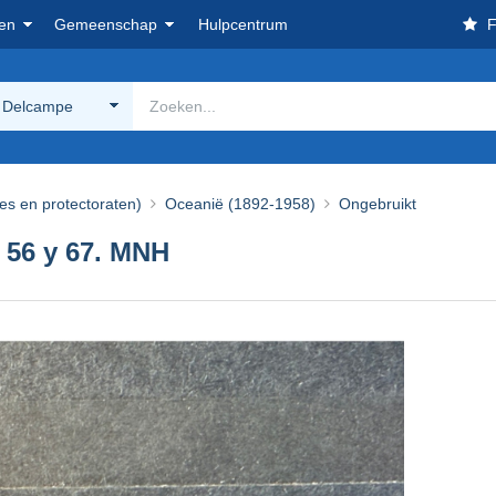
en
Gemeenschap
Hulpcentrum
F
 Delcampe
ies en protectoraten)
Oceanië (1892-1958)
Ongebruikt
i 56 y 67. MNH