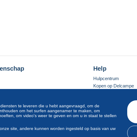
enschap
Help
Hulpcentrum
Kopen op Delcampe
Verkopen op Delcam
Een beveiligde websit
 diensten te leveren die u hebt aangevraagd, om de
e onthouden om het surfen aangenamer te maken, om
oeften, om video's weer te geven en om u in staat te stellen
Standaardmodus
onze site, andere kunnen worden ingesteld op basis van uw