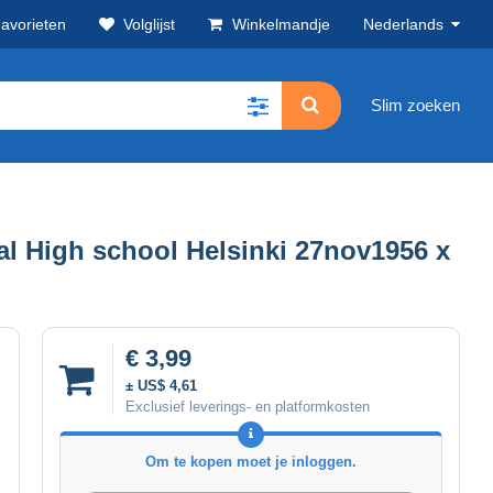
avorieten
Volglijst
Winkelmandje
Nederlands
Slim zoeken
l High school Helsinki 27nov1956 x
€ 3,99
± US$ 4,61
Exclusief leverings- en platformkosten
Om te kopen moet je inloggen.