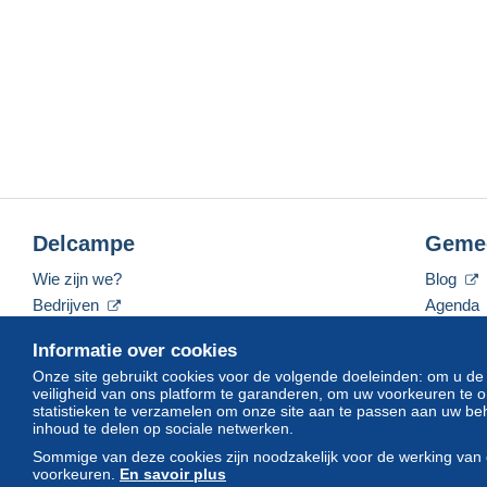
Delcampe
Geme
Wie zijn we?
Blog
Bedrijven
Agenda
De tarieven
Forum
Informatie over cookies
Neem contact met ons op
Video's
Onze site gebruikt cookies voor de volgende doeleinden: om u de
veiligheid van ons platform te garanderen, om uw voorkeuren t
statistieken te verzamelen om onze site aan te passen aan uw beh
inhoud te delen op sociale netwerken.
Nederlands
USD
America/Indiana/Vevay
Sommige van deze cookies zijn noodzakelijk voor de werking van 
voorkeuren.
En savoir plus