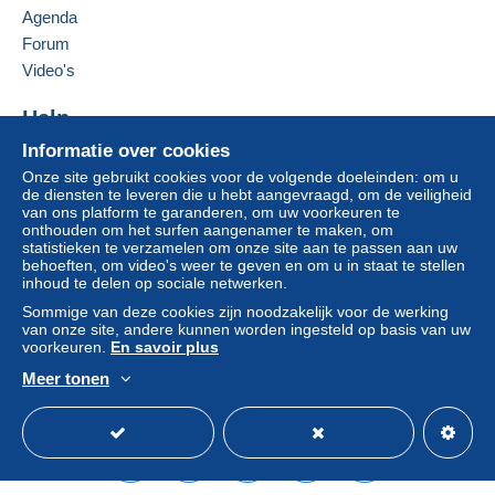
Agenda
Als de verkoopvoorwaarden van de verkoper
clausules bevatten met betrekking tot de betaling,
Forum
moeten deze als nietig worden beschouwd. De
Video's
betalingsvoorwaarden van de website van
Delcampe, zoals gedefinieerd in de
Help
gebruiksvoorwaarden
, zijn de enige die van
Informatie over cookies
Hulpcentrum
toepassing zijn.
Onze site gebruikt cookies voor de volgende doeleinden: om u
Kopen op Delcampe
Aankopen moeten worden betaald binnen
14
de diensten te leveren die u hebt aangevraagd, om de veiligheid
Verkopen op Delcampe
van ons platform te garanderen, om uw voorkeuren te
dagen
na ontvangst van de eindafrekening van de
onthouden om het surfen aangenamer te maken, om
Een beveiligde website
verkoper.
statistieken te verzamelen om onze site aan te passen aan uw
behoeften, om video's weer te geven en om u in staat te stellen
Garantie:
inhoud te delen op sociale netwerken.
Herroepingsrecht
|
Retourkosten ten laste van de
Sommige van deze cookies zijn noodzakelijk voor de werking
koper.
van onze site, andere kunnen worden ingesteld op basis van uw
Om de termijnen voor terugzending en
voorkeuren.
En savoir plus
terugbetaling van het item te weten,
raadpleegt u
Meer tonen
het Delcampe-charter
.
Nederlands
USD
Standaardmodus
Ame
tarif recommande ou suivi ou simple