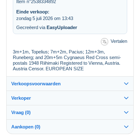
Item n°2538334892
Einde verkoop:
zondag 5 juli 2026 om 13:43
Gecreëerd via
EasyUploader
Vertalen
3m+1m, Topelius; 7m+2m, Pacius; 12m+3m,
Runeberg; and 20m+5m Cygnaeus Red Cross semi-
postals 1948 Riihimaki Registered to Vienna, Austria.
Austria Censor. EUROPEAN SIZE
Verkoopsvoorwaarden
Verkoper
Details van de verkoopvoorwaarden
Vraag (0)
Verzending
jimforte
97%
(662x)
Verzending na betaling binnen 14 dagen
Aankopen (0)
PRO
Winkel
Garantie: