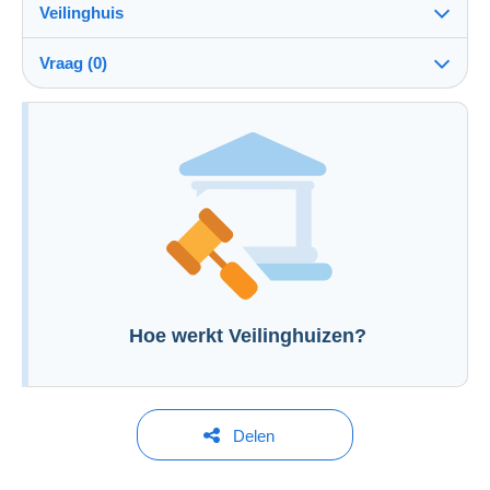
Veilinghuis
Kosten
Zie de voorwaarden van het Veilinghuis
ten laste van de koper: 25 %
Vraag (0)
Om een vraag te stellen moet u een sessie
openen.
Een sessie openen
Hoe werkt Veilinghuizen?
Delen