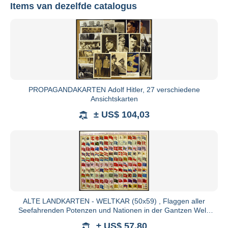
Items van dezelfde catalogus
Nordphila
Bekijk alle catalogi
PROPAGANDAKARTEN Adolf Hitler, 27 verschiedene
Ansichtskarten
± US$ 104,03
24214 Noer
Telefon: +49 (0)4346 366 900
Fax: +49 (0)4346 366 9011
ALTE LANDKARTEN - WELTKAR (50x59) , Flaggen aller
Seefahrenden Potenzen und Nationen in der Gantzen Welt,
altkolorierter
± US$ 57,80