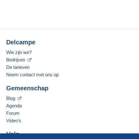
Bei Sammlungen, Sammellosen oder sonstigen Großlos
Hinblick auf Qualität und Quantität ausgeschlossen. 
wegen weiterer kleiner Mängel nicht reklamiert werd
Zähnung, Stempel, Zentrierung usw.) können nicht z
die Abgabe eines Gebotes auf Marken mit Attest wer
Einsicht bzw. Kenntnisnahme zur Verfügung stehen, 
Delcampe
berechtigen nur zur Reklamation, falls vor der Auktion 
Wie zijn we?
müssen Reklamationen bei offen zutage tretenden
Bedrijven
Zustellung der Lose beim Versteigerer eingegangen sei
De tarieven
Bei anerkannten Reklamationen hat der Käufer An
Neem contact met ons op
weitergehende Ansprüche des Käufers sind ausgeschlo
Gemeenschap
sei es aus Verzug, Unmöglichkeit der Leistung, positi
oder aus unerlaubter Handlung, sind ausgeschlossen, 
Blog
fahrlässiges Handeln verursacht worden ist. Die vo
Agenda
auch für alle Geschäfte, welche außerhalb der Verst
Forum
die Abgabe eines Gebotes werden diese Versteigerung
Video's
Erfüllungsort ist der Sitz des Versteigerers: Geri
Help
Versteigerer/Käufer ergebenden Streitigkeiten, einsch