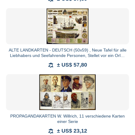
https://ec.europa.eu/consumers/odr/
AGB
Die Vertragssprache ist Deutsch. Die Versteigerung ist 
von schriftlichen oder fernmündlichen Geboten. Alle
versteigert. Der Versteigerer behält sich vor, bestimm
ALTE LANDKARTEN - DEUTSCH (50x59) , Neue Tafel für alle
Liebhabers und Seefahrende Personen, Stellet vor ein Orlog
Den Zuschlag erhält der Meistbietende Interesse wahr
oder
Gebot, wenn kein Gegengebot vorliegt, zum Ausruf. 
± US$ 57,80
Zuschlag. Bei Losen, die mit "Gebot" ausgerufen
Mindestgebot bei diesen Losen beträgt EUR 10,-. Der A
Zuschlag zu verweigern, Lose zurückzuziehen, umzugru
Die Mindeststeigerung beträgt: bis EURO 100,- EU
10,-; ab EURO 500,- EURO 20,-; ab EURO 1.000,- EU
EURO 200,-; ab EURO 10.000,- EURO 500,-; ab EURO 
PROPAGANDAKARTEN W. Willrich, 11 verschiedene Karten
Gebote wie "bestens", "auf jeden Fall" oder ähnlic
einer Serie
vertreten sie bis zum 4-fachen Ausruf.
± US$ 23,12