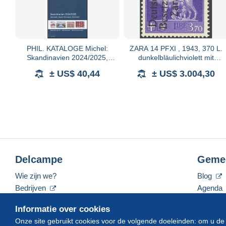
PHIL. KATALOGE Michel:
ZARA 14 PFXI , 1943, 370 L.
Skandinavien 2024/2025,
dunkelbläulichviolett mit
Dänemark, Island, Norwegen,
Plattenfehler fettes a in Zara
± US$ 40,44
± US$ 3.004,30
Schweden, alter
(Feld 100), Mi. 30%
Verkaufswert: EUR 74.-
Aufschlag, post
Delcampe
Geme
Wie zijn we?
Blog
Bedrijven
Agenda
De tarieven
Forum
Informatie over cookies
Neem contact met ons op
Video's
Onze site gebruikt cookies voor de volgende doeleinden: om u de