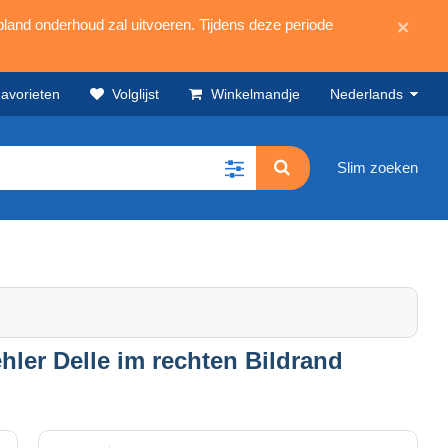
land onderhoud zal uitvoeren. Tijdens deze periode
×
avorieten
Volglijst
Winkelmandje
Nederlands
Slim zoeken
ler Delle im rechten Bildrand