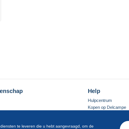
enschap
Help
Hulpcentrum
Kopen op Delcampe
Verkopen op Delcam
Een beveiligde websit
 diensten te leveren die u hebt aangevraagd, om de