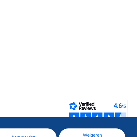
pe
e
Weigeren