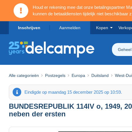
Houd er rekening mee dat onze betalingspartner 
kunnen de betaaldiensten tijdelijk niet beschikbaar zi
Inschrijven
Aanmelden
Kopen
Verkop
Geheel
Alle categorieën
Postzegels
Europa
Duitsland
West-Dui
Eindigde op maandag 15 december 2025 op 10:59.
BUNDESREPUBLIK 114IV o, 1949, 20 Pf
neben der ersten