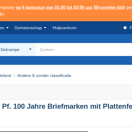
Mangopay
op 6 augustus van 01:00 tot 03:00 uur (Brusselse tijd)
gep
jn.
en
Gemeenschap
Hulpcentrum
F
 Delcampe
tsland
Andere & zonder classificatie
. 100 Jahre Briefmarken mit Plattenfeh