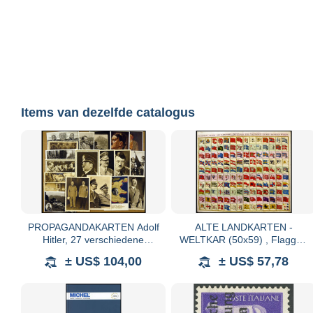
Items van dezelfde catalogus
PROPAGANDAKARTEN Adolf
ALTE LANDKARTEN -
Hitler, 27 verschiedene
WELTKAR (50x59) , Flaggen
Ansichtskarten
aller Seefahrenden Potenzen
± US$ 104,00
± US$ 57,78
und Nationen in der Gantzen
Welt, altkolorierter