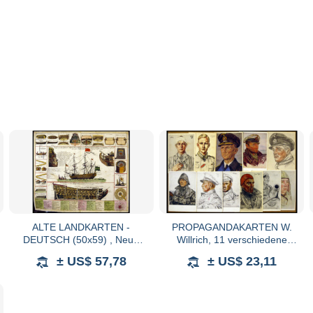
ALTE LANDKARTEN -
PROPAGANDAKARTEN W.
DEUTSCH (50x59) , Neue
Willrich, 11 verschiedene
Tafel für alle Liebhabers und
Karten einer Serie
± US$ 57,78
± US$ 23,11
Seefahrende Personen,
Stellet vor ein Orlog oder