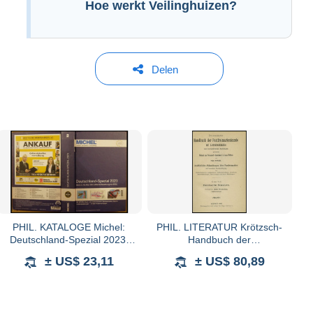
Hoe werkt Veilinghuizen?
Delen
PHIL. KATALOGE Michel:
PHIL. LITERATUR Krötzsch-
Deutschland-Spezial 2023,
Handbuch der
Band 2, ab Mai 1945,
Postfreimarkenkunde -
± US$ 23,11
± US$ 80,89
Einband etwas fleckig, alter
Abschnitte X, beide
Verkaufspreis: EUR 98
Mecklenburg, mit Lichttafeln
Schwerin I-