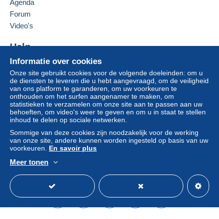
Agenda
Zone 3
Forum
Deze verkoper toevoegen aan mijn favorieten
Video's
De verkoper contacteren
Deze zone omvat
één land
.
De items van deze verkoper verbergen
Help
Om toegang te krijgen tot de
Leveringsmethode
Informatie over cookies
Hulpcentrum
leveringsinformatie, moet u lid zijn
en inloggen.
Onze site gebruikt cookies voor de volgende doeleinden: om u
Kopen op Delcampe
Brief (normaal/klein
de diensten te leveren die u hebt aangevraagd, om de veiligheid
formaat)
Verkopen op Delcampe
van ons platform te garanderen, om uw voorkeuren te
Aanmel
Inschrij
onthouden om het surfen aangenamer te maken, om
Een beveiligde website
€ 2,40
den
ven
statistieken te verzamelen om onze site aan te passen aan uw
behoeften, om video's weer te geven en om u in staat te stellen
Aangetekende brief (groot
inhoud te delen op sociale netwerken.
formaat/grote brief) + verzekering
Sommige van deze cookies zijn noodzakelijk voor de werking
(follow-up)
van onze site, andere kunnen worden ingesteld op basis van uw
€ 4,95
voorkeuren.
En savoir plus
Meer tonen
DHL pakket (met
Nederlands
USD
Standaardmodus
Ame
tracking)
€ 8,50