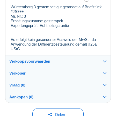
Württemberg 3 gestempelt gut gerandet auf Briefstück
#JS999
Mi. Nr.:
3
Erhaltungszustand:
gestempelt
Expertengeprüft:
Echtheitsgarantie
Es erfolgt kein gesonderter Ausweis der MwSt., da
Anwendung der Differenzbesteuerung gemäß §25a
UStG.
Verkoopsvoorwaarden
Verkoper
Details van de verkoopvoorwaarden
Vraag (0)
Verzending
laribum_gbr
100%
(14060x)
Verzending na betaling binnen 1 dagen
Aankopen (0)
PRO
Winkel
Eigenhandig:
Ja
Om een vraag te stellen moet u een sessie
Laatste actualisering: 13:43:06
Delen