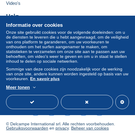
Leveringsmethode
Deze verkoper toevoegen aan mijn favorieten
Video's
De verkoper contacteren
Betaling via:
De items van deze verkoper verbergen
Help
Brief (normaal/klein formaat)
Informatie over cookies
Hulpcentrum
Onze site gebruikt cookies voor de volgende doeleinden: om u
€ 2,20
Kopen op Delcampe
de diensten te leveren die u hebt aangevraagd, om de veiligheid
Verkopen op Delcampe
van ons platform te garanderen, om uw voorkeuren te
onthouden om het surfen aangenamer te maken, om
Een beveiligde website
statistieken te verzamelen om onze site aan te passen aan uw
Betalingsvoorwaarden:
behoeften, om video's weer te geven en om u in staat te stellen
Alle betalingen worden gedaan met
credit/debitcard
of
inhoud te delen op sociale netwerken.
overschrijving naar uw saldo. Er worden geen
Sommige van deze cookies zijn noodzakelijk voor de werking
betalingen gedaan per cheque of bankoverschrijving
van onze site, andere kunnen worden ingesteld op basis van uw
voorkeuren.
En savoir plus
rechtstreeks aan de verkoper.
Meer tonen
De koper gebruikt de middelen die Delcampe ter
Nederlands
USD
Standaardmodus
Ame
beschikking stelt in de pagina "
Mijn aankopen: Betalen
".
Een betaling die niet is verricht met
credit/debitcard
of
overboeking naar uw saldo, wordt door de verkoper
terugbetaald aan de koper. Een onbetaalde aankoop kan
gevolgen hebben voor de rekening van de koper.
© Delcampe International srl. Alle rechten voorbehouden.
Gebruiksvoorwaarden
en
privacy
.
Beheer van cookies
Als de verkoopvoorwaarden van de verkoper clausules