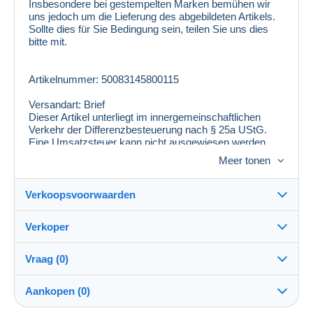
Insbesondere bei gestempelten Marken bemühen wir
uns jedoch um die Lieferung des abgebildeten Artikels.
Sollte dies für Sie Bedingung sein, teilen Sie uns dies
bitte mit.
Artikelnummer: 50083145800115
Versandart: Brief
Dieser Artikel unterliegt im innergemeinschaftlichen
Verkehr der Differenzbesteuerung nach § 25a UStG.
Eine Umsatzsteuer kann nicht ausgewiesen werden.
Meer tonen
Verkoopsvoorwaarden
Verkoper
Details van de verkoopvoorwaarden
Vraag (0)
Verzending
philmaster
100%
(13276x)
Verzending na betaling binnen 14 dagen
Aankopen (0)
PRO
Winkel