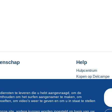
enschap
Help
Hulpcentrum
Kopen op Delcampe
Verkopen op Delcam
Een beveiligde websit
 diensten te leveren die u hebt aangevraagd, om de
e onthouden om het surfen aangenamer te maken, om
oeften, om video's weer te geven en om u in staat te stellen
Standaardmodus
onze site, andere kunnen worden ingesteld op basis van uw