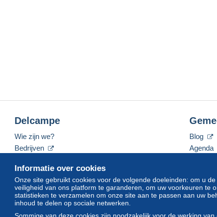
Delcampe
Geme
Wie zijn we?
Blog
Bedrijven
Agenda
De tarieven
Forum
Informatie over cookies
Neem contact met ons op
Video's
Onze site gebruikt cookies voor de volgende doeleinden: om u de
veiligheid van ons platform te garanderen, om uw voorkeuren t
statistieken te verzamelen om onze site aan te passen aan uw beh
inhoud te delen op sociale netwerken.
Nederlands
USD
America/Indiana/Vevay
Sommige van deze cookies zijn noodzakelijk voor de werking van 