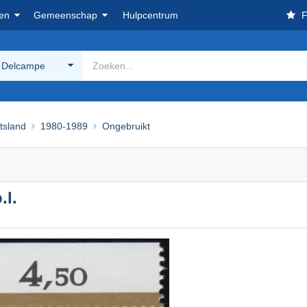
en
Gemeenschap
Hulpcentrum
F
 Delcampe
tsland
1980-1989
Ongebruikt
.l.