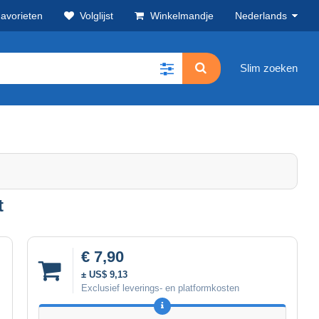
avorieten
Volglijst
Winkelmandje
Nederlands
Slim zoeken
t
€ 7,90
± US$ 9,13
Exclusief leverings- en platformkosten