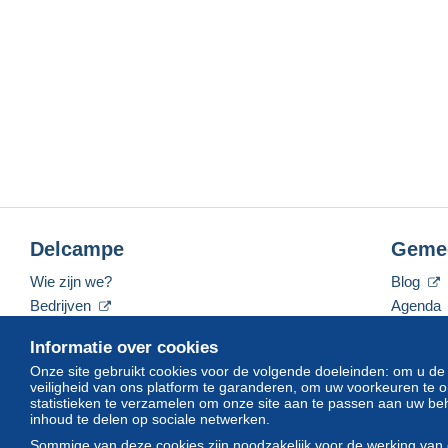
Delcampe
Geme
Wie zijn we?
Blog
Bedrijven
Agenda
De tarieven
Forum
Informatie over cookies
Neem contact met ons op
Video's
Onze site gebruikt cookies voor de volgende doeleinden: om u de
veiligheid van ons platform te garanderen, om uw voorkeuren t
statistieken te verzamelen om onze site aan te passen aan uw beh
inhoud te delen op sociale netwerken.
Nederlands
USD
America/Indiana/Vevay
Sommige van deze cookies zijn noodzakelijk voor de werking van 