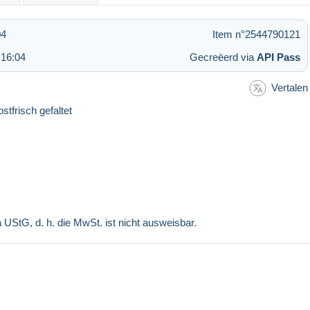
04
Item n°2544790121
 16:04
Gecreëerd via
API Pass
Vertalen
tfrisch gefaltet
a UStG, d. h. die MwSt. ist nicht ausweisbar.