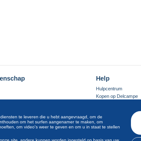
enschap
Help
Hulpcentrum
Kopen op Delcampe
Verkopen op Delcam
Een beveiligde websit
 diensten te leveren die u hebt aangevraagd, om de
e onthouden om het surfen aangenamer te maken, om
oeften, om video's weer te geven en om u in staat te stellen
Standaardmodus
onze site, andere kunnen worden ingesteld op basis van uw