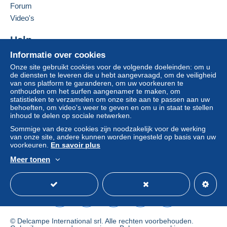
clausules bevatten met betrekking tot de betaling,
Forum
moeten deze als nietig worden beschouwd. De
Video's
betalingsvoorwaarden van de website van
Delcampe, zoals gedefinieerd in de
Help
gebruiksvoorwaarden
, zijn de enige die van
Informatie over cookies
Hulpcentrum
toepassing zijn.
Onze site gebruikt cookies voor de volgende doeleinden: om u
Kopen op Delcampe
Aankopen moeten worden betaald binnen
14
de diensten te leveren die u hebt aangevraagd, om de veiligheid
Verkopen op Delcampe
van ons platform te garanderen, om uw voorkeuren te
dagen
na ontvangst van de eindafrekening van de
onthouden om het surfen aangenamer te maken, om
Een beveiligde website
verkoper.
statistieken te verzamelen om onze site aan te passen aan uw
behoeften, om video's weer te geven en om u in staat te stellen
inhoud te delen op sociale netwerken.
Shipments are made from Belgium or
Sommige van deze cookies zijn noodzakelijk voor de werking
van onze site, andere kunnen worden ingesteld op basis van uw
from Spain
voorkeuren.
En savoir plus
Meer tonen
Nederlands
USD
Standaardmodus
Ame
Verzendings- en behandelingskosten vanaf
01.01.2026 - Frais d’envoi et de manutention -
Postage and handling charges from 01.01.2026:
B
© Delcampe International srl. Alle rechten voorbehouden.
E