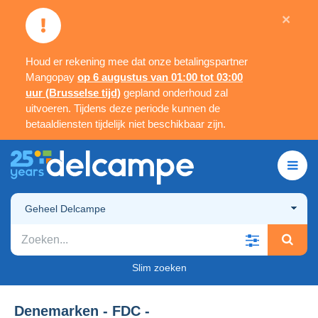
×
Houd er rekening mee dat onze betalingspartner
Mangopay
op 6 augustus van 01:00 tot 03:00
uur (Brusselse tijd)
gepland onderhoud zal
uitvoeren. Tijdens deze periode kunnen de
betaaldiensten tijdelijk niet beschikbaar zijn.
Geheel Delcampe
Slim zoeken
Denemarken - FDC -