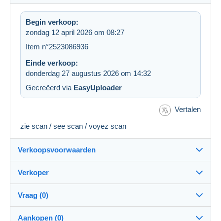
Begin verkoop:
zondag 12 april 2026 om 08:27
Item n°2523086936
Einde verkoop:
donderdag 27 augustus 2026 om 14:32
Gecreëerd via
EasyUploader
Vertalen
zie scan / see scan / voyez scan
Verkoopsvoorwaarden
Verkoper
Bestemming:
Zie de lijst van landen
Vraag (0)
Coversandstamps
100%
(14575x)
Verzending:
Aankopen (0)
Verzending na betaling