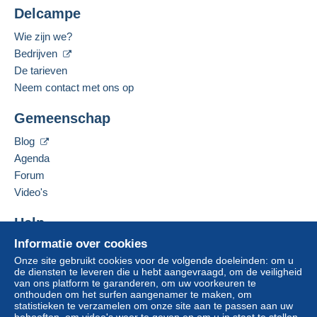
bankoverschrijving rechtstreeks aan de verkoper.
Delcampe
Woonplaats:
De koper gebruikt de middelen die Delcampe ter
België
Wie zijn we?
beschikking stelt in de pagina "
Mijn aankopen:
Bedrijven
Gesproken talen:
Betalen
".
Frans,
Engels (Verenigd Koninkrijk),
Nederlands
De tarieven
Een betaling die niet is verricht met
Neem contact met ons op
credit/debitcard
of overboeking naar uw saldo,
Deze verkoper toevoegen aan mijn favorieten
wordt door de verkoper terugbetaald aan de koper.
Gemeenschap
De verkoper contacteren
Een onbetaalde aankoop kan gevolgen hebben
De items van deze verkoper verbergen
voor de rekening van de koper.
Blog
Agenda
Als de verkoopvoorwaarden van de verkoper
clausules bevatten met betrekking tot de betaling,
Forum
moeten deze als nietig worden beschouwd. De
Video's
betalingsvoorwaarden van de website van
Delcampe, zoals gedefinieerd in de
Help
gebruiksvoorwaarden
, zijn de enige die van
Informatie over cookies
Hulpcentrum
toepassing zijn.
Onze site gebruikt cookies voor de volgende doeleinden: om u
Kopen op Delcampe
Aankopen moeten worden betaald binnen
14
de diensten te leveren die u hebt aangevraagd, om de veiligheid
Verkopen op Delcampe
van ons platform te garanderen, om uw voorkeuren te
dagen
na ontvangst van de eindafrekening van de
onthouden om het surfen aangenamer te maken, om
Een beveiligde website
verkoper.
statistieken te verzamelen om onze site aan te passen aan uw