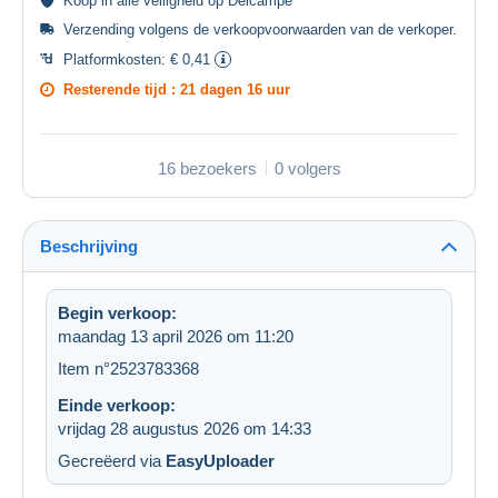
Koop in alle
veiligheid
op Delcampe
Verzending volgens de
verkoopvoorwaarden van de verkoper
.
Platformkosten:
€ 0,41
Resterende tijd :
21 dagen 16 uur
16 bezoekers
0 volgers
Beschrijving
Begin verkoop:
maandag 13 april 2026 om 11:20
Item n°2523783368
Einde verkoop:
vrijdag 28 augustus 2026 om 14:33
Gecreëerd via
EasyUploader