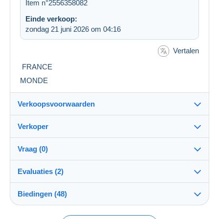
Item n°2556358082
Einde verkoop:
zondag 21 juni 2026 om 04:16
Vertalen
FRANCE
MONDE
Verkoopsvoorwaarden
Verkoper
Bestemming:
Zie de lijst van landen
Vraag (0)
gygi54
99%
(13727x)
Eigenhandig:
Evaluaties (2)
Ja
Winkel
Verzending:
Biedingen (48)
Beoordeling van de transactie
Verzending na betaling
Om een vraag te stellen moet u een sessie
openen.
Lid sedert:
Kosten: