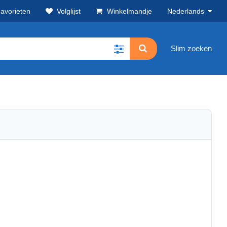
avorieten
Volglijst
Winkelmandje
Nederlands
Slim zoeken