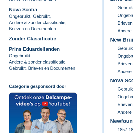
Gebruik
Nova Scotia
Ongebru
Ongebruikt
,
Gebruikt
,
Andere & zonder classificatie
,
Brieve
Brieven en Documenten
Andere 
Zonder Classificatie
New Bru
Gebruik
Prins Eduardeilanden
Ongebruikt
,
Ongebru
Andere & zonder classificatie
,
Brieve
Gebruikt
,
Brieven en Documenten
Andere 
Nova Sco
Categorie gesponsord door
Gebruik
Ongebru
Brieve
Andere 
Newfoun
1857-1