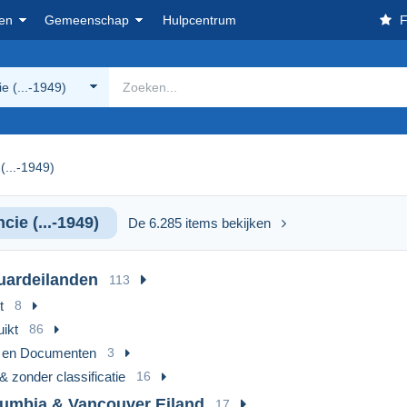
en
Gemeenschap
Hulpcentrum
F
ie (...-1949)
(...-1949)
cie (...-1949)
De 6.285 items bekijken
uardeilanden
113
t
8
ikt
86
n en Documenten
3
& zonder classificatie
16
lumbia & Vancouver Eiland
17