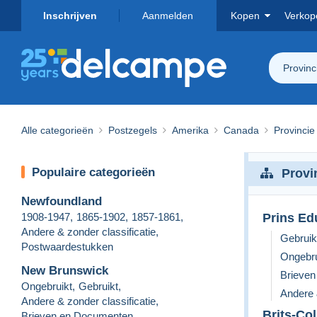
Inschrijven
Aanmelden
Kopen
Verkop
Provinc
Alle categorieën
Postzegels
Amerika
Canada
Provincie 
Populaire categorieën
Provin
Newfoundland
1908-1947
,
1865-1902
,
1857-1861
,
Prins Ed
Andere & zonder classificatie
,
Gebruik
Postwaardestukken
Ongebru
New Brunswick
Brieve
Ongebruikt
,
Gebruikt
,
Andere 
Andere & zonder classificatie
,
Brits-Co
Brieven en Documenten