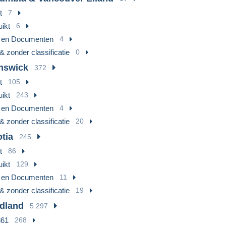
t
7
ikt
6
n en Documenten
4
& zonder classificatie
0
nswick
372
t
105
ikt
243
n en Documenten
4
& zonder classificatie
20
tia
245
t
86
ikt
129
n en Documenten
11
& zonder classificatie
19
dland
5.297
861
268