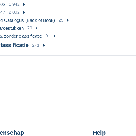
902
1.942
947
2.892
/d Catalogus (Back of Book)
25
ardestukken
79
& zonder classificatie
91
assificatie
241
enschap
Help