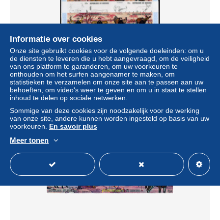
Informatie over cookies
Onze site gebruikt cookies voor de volgende doeleinden: om u
137651 MNH BURUNDI 1971 LUCHA CONTRA EL
de diensten te leveren die u hebt aangevraagd, om de veiligheid
RACISMO
van ons platform te garanderen, om uw voorkeuren te
onthouden om het surfen aangenamer te maken, om
± US$ 144,03
statistieken te verzamelen om onze site aan te passen aan uw
behoeften, om video's weer te geven en om u in staat te stellen
inhoud te delen op sociale netwerken.
Statuut
Professioneel handelaar
Sommige van deze cookies zijn noodzakelijk voor de werking
van onze site, andere kunnen worden ingesteld op basis van uw
voorkeuren.
En savoir plus
Meer tonen