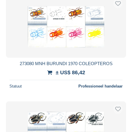
Gratis levering
Betaalmiddelen
PayPal
Bankoverschrijving
Visa
Mastercard
Bancontact
273080 MNH BURUNDI 1970 COLEOPTEROS
iDeal
± US$ 86,42
Maestro
Alles deselecteren
Statuut
Professioneel handelaar
Woonplaats van de verkoper
Wereldwijd