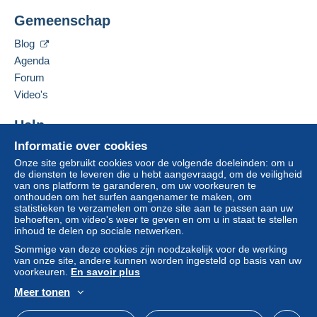
Adres van de onderneming:
wordt door de verkoper terugbetaald aan de koper.
Gemeenschap
DIRKX INTERNET PHILATELY
Een onbetaalde aankoop kan gevolgen hebben
MARIA VAN HONGARIJELAAN 26
voor de rekening van de koper.
Blog
2353EM
LEIDERDORP
Agenda
Als de verkoopvoorwaarden van de verkoper
Nederland
clausules bevatten met betrekking tot de betaling,
Forum
moeten deze als nietig worden beschouwd. De
Video's
Deze verkoper toevoegen aan mijn favorieten
betalingsvoorwaarden van de website van
De verkoper contacteren
Delcampe, zoals gedefinieerd in de
Help
De items van deze verkoper verbergen
gebruiksvoorwaarden
, zijn de enige die van
Informatie over cookies
Hulpcentrum
toepassing zijn.
Onze site gebruikt cookies voor de volgende doeleinden: om u
Kopen op Delcampe
Aankopen moeten worden betaald binnen
14
de diensten te leveren die u hebt aangevraagd, om de veiligheid
Verkopen op Delcampe
van ons platform te garanderen, om uw voorkeuren te
dagen
na ontvangst van de eindafrekening van de
onthouden om het surfen aangenamer te maken, om
Een beveiligde website
verkoper.
statistieken te verzamelen om onze site aan te passen aan uw
behoeften, om video's weer te geven en om u in staat te stellen
Garantie:
inhoud te delen op sociale netwerken.
Herroepingsrecht
|
Retourkosten zijn voor rekening
Sommige van deze cookies zijn noodzakelijk voor de werking
van de verkoper (alleen als de wijze van
van onze site, andere kunnen worden ingesteld op basis van uw
retourzending dezelfde is als de wijze voor de
voorkeuren.
En savoir plus
levering).
Meer tonen
Om de termijnen voor terugzending en
Nederlands
USD
Standaardmodus
Ame
terugbetaling van het item te weten,
raadpleegt u