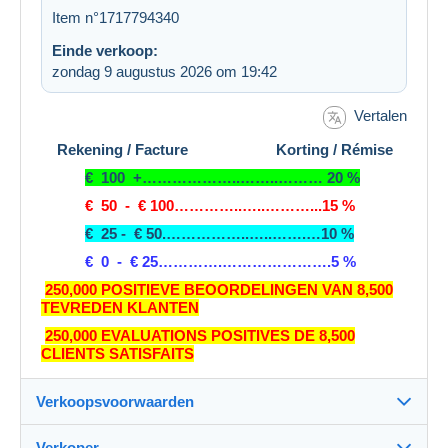
Item n°1717794340
Einde verkoop:
zondag 9 augustus 2026 om 19:42
Vertalen
Rekening / Facture Korting / Rémise
€ 100 +………………..……..……… 20 %
€ 50 - € 100…………..…..………...15 %
€ 25 - € 50.……………..…..…….…10 %
€ 0 - € 25………….………………….5 %
250,000 POSITIEVE BEOORDELINGEN VAN 8,500
TEVREDEN KLANTEN
250,000 EVALUATIONS POSITIVES DE 8,500
CLIENTS SATISFAITS
Verkoopsvoorwaarden
Verkoper