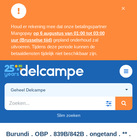
×
Houd er rekening mee dat onze betalingspartner
Mangopay
op 6 augustus van 01:00 tot 03:00
uur (Brusselse tijd)
gepland onderhoud zal
uitvoeren. Tijdens deze periode kunnen de
betaaldiensten tijdelijk niet beschikbaar zijn.
Geheel Delcampe
Slim zoeken
Burundi . OBP . 839B/842B . ongetand . ** .