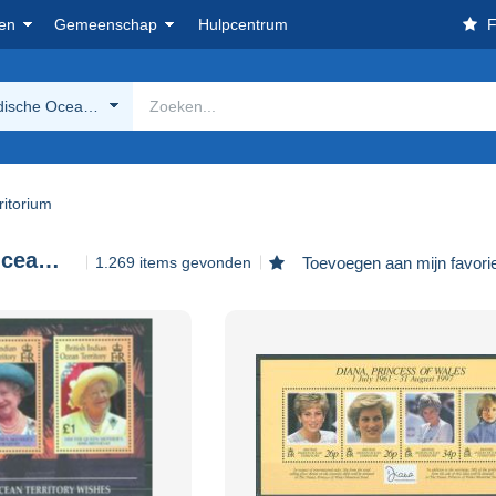
en
Gemeenschap
Hulpcentrum
F
ndische Oceaanterritorium
ritorium
Brits Indische Oceaanterritorium
1.269 items gevonden
Toevoegen aan mijn favori