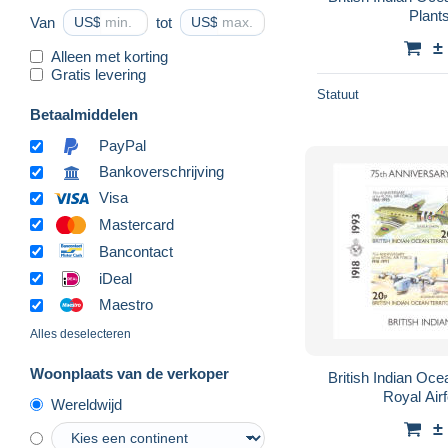
Plant
Van
US$
tot
US$
±
Alleen met korting
Gratis levering
Statuut
Betaalmiddelen
PayPal
Bankoverschrijving
Visa
Mastercard
Bancontact
iDeal
Maestro
Alles deselecteren
Woonplaats van de verkoper
British Indian Oce
Royal Ai
Wereldwijd
±