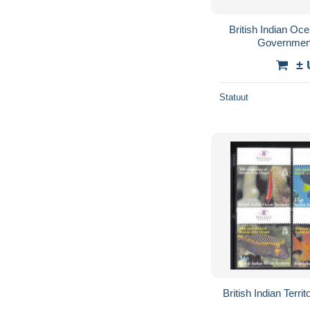
British Indian Oc
Governmen
± 
Statuut
British Indian Terr