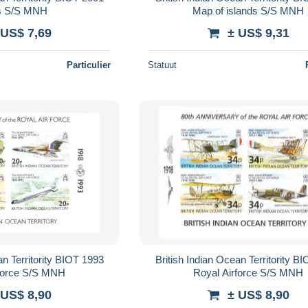
s S/S MNH
Map of islands S/S MNH
 US$ 7,69
± US$ 9,31
Particulier
Statuut
an Territority BIOT 1993
British Indian Ocean Territority B
rforce S/S MNH
Royal Airforce S/S MNH
 US$ 8,90
± US$ 8,90