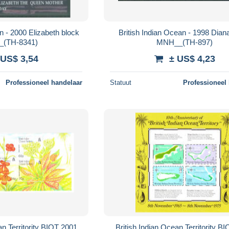
n - 2000 Elizabeth block
British Indian Ocean - 1998 Dian
(TH-8341)
MNH__(TH-897)
 US$ 3,54
± US$ 4,23
Professioneel handelaar
Statuut
Professioneel
an Territority BIOT 2001
British Indian Ocean Territority B