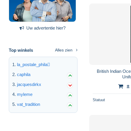
Uw advertentie hier?
Top winkels
Alles zien
la_postale_phila
British Indian Oc
caphila
Uni
jacquesdirkx
±
myleme
Statuut
vat_tradition