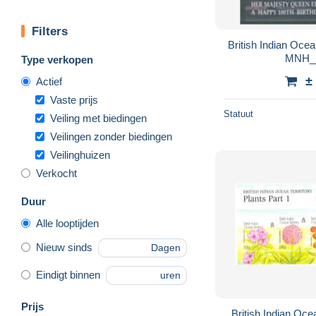
Filters
British Indian Ocea
MNH__
Type verkopen
±
Actief
Vaste prijs
Statuut
Veiling met biedingen
Veilingen zonder biedingen
Veilinghuizen
Verkocht
Duur
Alle looptijden
Nieuw sinds
Dagen
Eindigt binnen
uren
Prijs
British Indian Oce