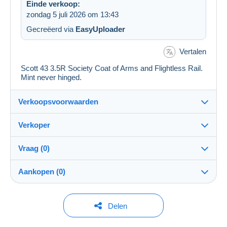
Einde verkoop:
zondag 5 juli 2026 om 13:43
Gecreëerd via
EasyUploader
Vertalen
Scott 43 3.5R Society Coat of Arms and Flightless Rail.
Mint never hinged.
Verkoopsvoorwaarden
Verkoper
Details van de verkoopvoorwaarden
Vraag (0)
Verzending
jimforte
97%
(662x)
Verzending na betaling binnen 14 dagen
Aankopen (0)
PRO
Winkel
Garantie:
Herroepingsrecht
|
Retourkosten ten laste van de koper.
Om een vraag te stellen moet u een sessie
Laatste actualisering: 06:49:40
Delen
Om de termijnen voor terugzending en terugbetaling van
openen.
Naam:
het item te weten,
raadpleegt u het Delcampe-charter
.
Jim Forte