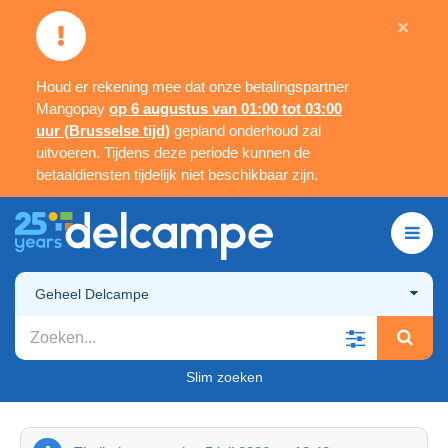
×
Houd er rekening mee dat onze betalingspartner
Mangopay
op 6 augustus van 01:00 tot 03:00
uur (Brusselse tijd)
gepland onderhoud zal
uitvoeren. Tijdens deze periode kunnen de
betaaldiensten tijdelijk niet beschikbaar zijn.
Geheel Delcampe
Slim zoeken