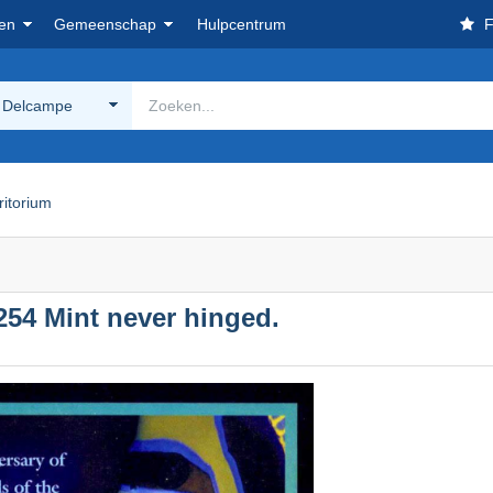
en
Gemeenschap
Hulpcentrum
F
 Delcampe
ritorium
 254 Mint never hinged.