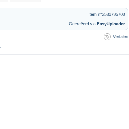
2
Item n°2539795709
Gecreëerd via
EasyUploader
Vertalen
.