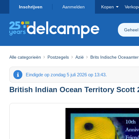
Inschrijven
Aanmelden
Kopen
Verkop
Geheel
Alle categorieën
Postzegels
Azië
Brits Indische Oceaanter
Eindigde op zondag 5 juli 2026 op 13:43.
British Indian Ocean Territory Scott