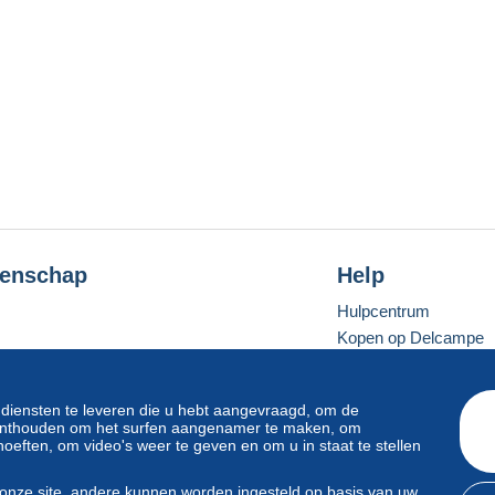
enschap
Help
Hulpcentrum
Kopen op Delcampe
Verkopen op Delcam
Een beveiligde websit
 diensten te leveren die u hebt aangevraagd, om de
e onthouden om het surfen aangenamer te maken, om
oeften, om video's weer te geven en om u in staat te stellen
Standaardmodus
onze site, andere kunnen worden ingesteld op basis van uw