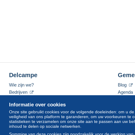
Delcampe
Geme
Wie zijn we?
Blog
Bedrijven
Agenda
De tarieven
Forum
Informatie over cookies
Neem contact met ons op
Video's
Onze site gebruikt cookies voor de volgende doeleinden: om u de
veiligheid van ons platform te garanderen, om uw voorkeuren t
statistieken te verzamelen om onze site aan te passen aan uw beh
inhoud te delen op sociale netwerken.
Nederlands
USD
America/Indiana/Vevay
Sommige van deze cookies zijn noodzakelijk voor de werking van 