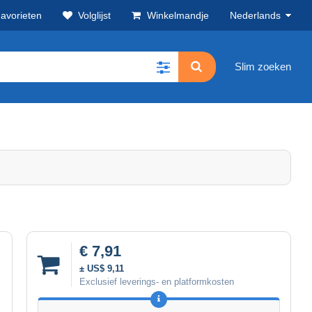
avorieten
Volglijst
Winkelmandje
Nederlands
Slim zoeken
€ 7,91
± US$ 9,11
Exclusief leverings- en platformkosten