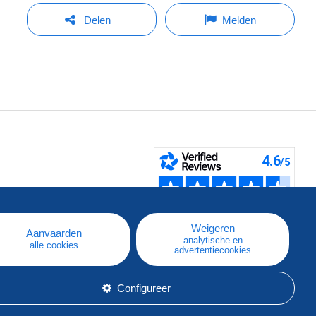
Delen
Melden
pe
e
Weigeren
Aanvaarden
analytische en
alle cookies
advertentiecookies
Configureer