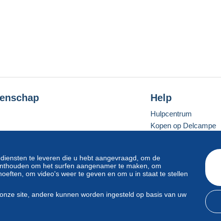
enschap
Help
Hulpcentrum
Kopen op Delcampe
Verkopen op Delcam
Een beveiligde websit
 diensten te leveren die u hebt aangevraagd, om de
e onthouden om het surfen aangenamer te maken, om
oeften, om video's weer te geven en om u in staat te stellen
Standaardmodus
onze site, andere kunnen worden ingesteld op basis van uw
svoorwaarden
en
privacy
.
Beheer van cookies