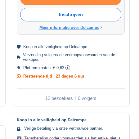
Inschrijven
Meer informatie over Delcampe
Koop in alle
veiligheid
op Delcampe
Verzending volgens de
verkoopvoorwaarden van de
verkoper
.
Platformkosten:
€ 0,63
Resterende tijd :
23 dagen 6 uur
12 bezoekers
0 volgers
Koop in alle veiligheid op Delcampe
Veilige betaling via onze vertrouwde partner.
Terugbetaling onder voorwaarden als het artikel niet is