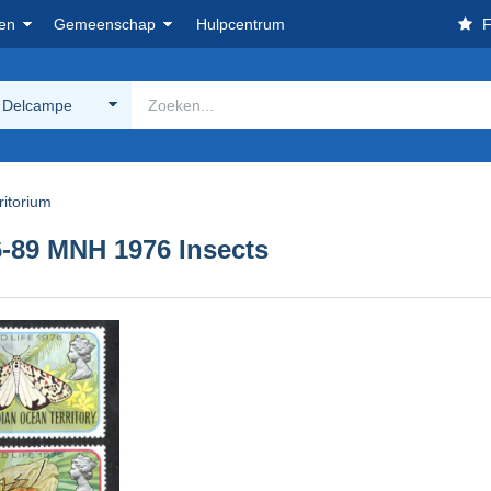
en
Gemeenschap
Hulpcentrum
F
 Delcampe
ritorium
86-89 MNH 1976 Insects