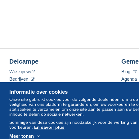
Delcampe
Geme
Wie zijn we?
Blog
Bedrijven
Agenda
De tarieven
Forum
Informatie over cookies
Neem contact met ons op
Video's
Onze site gebruikt cookies voor de volgende doeleinden: om u de
veiligheid van ons platform te garanderen, om uw voorkeuren t
statistieken te verzamelen om onze site aan te passen aan uw beh
inhoud te delen op sociale netwerken.
Nederlands
USD
America/Indiana/Vevay
Sommige van deze cookies zijn noodzakelijk voor de werking van 
voorkeuren.
En savoir plus
Meer tonen
© Delcampe International srl. Alle rechten voorbehouden.
Gebruik