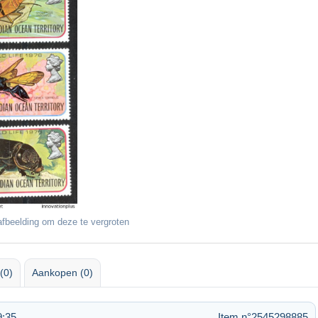
fbeelding om deze te vergroten
(0)
Aankopen (0)
9:35
Item n°2545298885