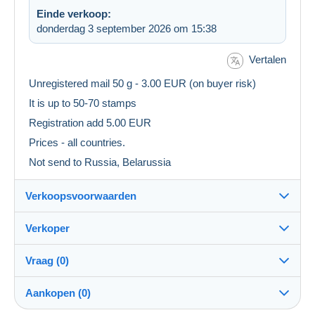
Einde verkoop:
donderdag 3 september 2026 om 15:38
Vertalen
Unregistered mail 50 g - 3.00 EUR (on buyer risk)
It is up to 50-70 stamps
Registration add 5.00 EUR
Prices - all countries.
Not send to Russia, Belarussia
Verkoopsvoorwaarden
Verkoper
Bestemming:
Zie de lijst van landen
Vraag (0)
julius10
100%
(22945x)
Verzending:
Aankopen (0)
Verzending na betaling
Winkel