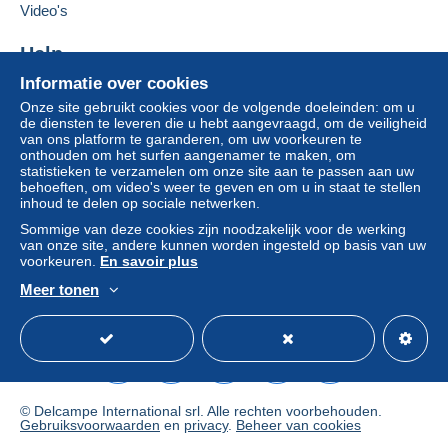
moeten deze als nietig worden beschouwd. De
Video's
betalingsvoorwaarden van de website van
Delcampe, zoals gedefinieerd in de
Help
gebruiksvoorwaarden
, zijn de enige die van
Informatie over cookies
Hulpcentrum
toepassing zijn.
Onze site gebruikt cookies voor de volgende doeleinden: om u
Kopen op Delcampe
Aankopen moeten worden betaald binnen
14
de diensten te leveren die u hebt aangevraagd, om de veiligheid
Verkopen op Delcampe
van ons platform te garanderen, om uw voorkeuren te
dagen
na ontvangst van de eindafrekening van de
onthouden om het surfen aangenamer te maken, om
Een beveiligde website
verkoper.
statistieken te verzamelen om onze site aan te passen aan uw
behoeften, om video's weer te geven en om u in staat te stellen
inhoud te delen op sociale netwerken.
I ALWAYS COMBINE LOTS FOR SAVE
Sommige van deze cookies zijn noodzakelijk voor de werking
van onze site, andere kunnen worden ingesteld op basis van uw
POSTAGE EXPENSES !!!
voorkeuren.
En savoir plus
Shipping & Handling:
Meer tonen
Nederlands
USD
Standaardmodus
Ame
Up to 50g: 3.00 €
(up tp 50 stamps)
AT BUYER RISK ONLY !!!
Registered letter add 5.00 €
© Delcampe International srl. Alle rechten voorbehouden.
Gebruiksvoorwaarden
en
privacy
.
Beheer van cookies