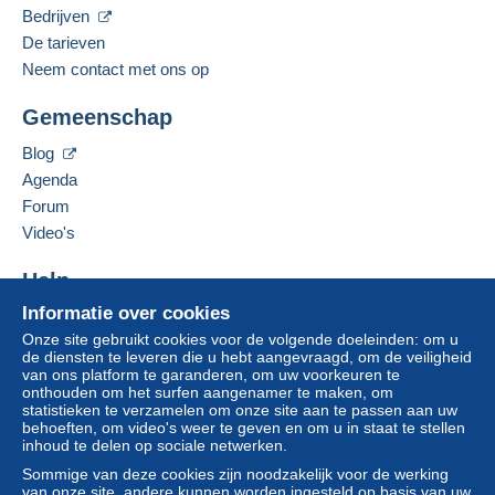
Bedrijven
Gesproken taal:
Betalen
".
Engels (Verenigd Koninkrijk)
De tarieven
Een betaling die niet is verricht met
Neem contact met ons op
credit/debitcard
of overboeking naar uw saldo,
Deze verkoper toevoegen aan mijn favorieten
wordt door de verkoper terugbetaald aan de koper.
Gemeenschap
De verkoper contacteren
Een onbetaalde aankoop kan gevolgen hebben
De items van deze verkoper verbergen
voor de rekening van de koper.
Blog
Agenda
Als de verkoopvoorwaarden van de verkoper
clausules bevatten met betrekking tot de betaling,
Forum
moeten deze als nietig worden beschouwd. De
Video's
betalingsvoorwaarden van de website van
Delcampe, zoals gedefinieerd in de
Help
gebruiksvoorwaarden
, zijn de enige die van
Informatie over cookies
Hulpcentrum
toepassing zijn.
Onze site gebruikt cookies voor de volgende doeleinden: om u
Kopen op Delcampe
Aankopen moeten worden betaald binnen
14
de diensten te leveren die u hebt aangevraagd, om de veiligheid
Verkopen op Delcampe
van ons platform te garanderen, om uw voorkeuren te
dagen
na ontvangst van de eindafrekening van de
onthouden om het surfen aangenamer te maken, om
Een beveiligde website
verkoper.
statistieken te verzamelen om onze site aan te passen aan uw
behoeften, om video's weer te geven en om u in staat te stellen
inhoud te delen op sociale netwerken.
I ALWAYS COMBINE LOTS FOR SAVE
Sommige van deze cookies zijn noodzakelijk voor de werking
van onze site, andere kunnen worden ingesteld op basis van uw