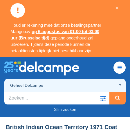
×
Houd er rekening mee dat onze betalingspartner
Mangopay
op 6 augustus van 01:00 tot 03:00
uur (Brusselse tijd)
gepland onderhoud zal
uitvoeren. Tijdens deze periode kunnen de
betaaldiensten tijdelijk niet beschikbaar zijn.
Geheel Delcampe
Slim zoeken
British Indian Ocean Territory 1971 Coat