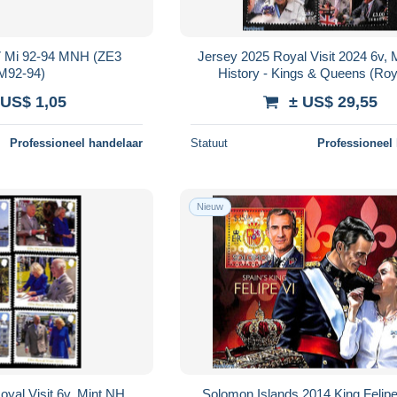
77 Mi 92-94 MNH (ZE3
Jersey 2025 Royal Visit 2024 6v, 
M92-94)
History - Kings & Queens (Roy
 US$ 1,05
± US$ 29,55
Professioneel handelaar
Statuut
Professioneel
Nieuw
yal Visit 6v, Mint NH,
Solomon Islands 2014 King Felipe