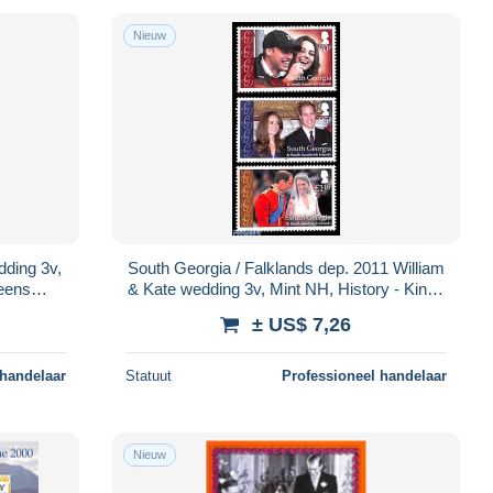
Nieuw
dding 3v,
South Georgia / Falklands dep. 2011 William
ueens
& Kate wedding 3v, Mint NH, History - Kings
& Queens (Royalty)
± US$ 7,26
 handelaar
Statuut
Professioneel handelaar
Nieuw