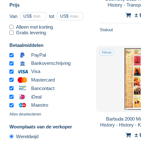
Prijs
History - Trans
(Royalty) -
± 
Van
US$
tot
US$
Alleen met korting
Statuut
Gratis levering
Betaalmiddelen
Nieuw
PayPal
Bankoverschrijving
Visa
Mastercard
Bancontact
iDeal
Maestro
Alles deselecteren
Barbuda 2000 Mi
History - History -
Woonplaats van de verkoper
± 
Wereldwijd