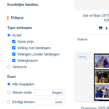
Koniklijke families
Isle of Man 19
Filters
IO
Type verkopen
±
Actief
Statuut
Vaste prijs
Veiling met biedingen
Veilingen zonder biedingen
Nieuw
Veilinghuizen
Verkocht
Duur
Alle looptijden
Nieuw sinds
Dagen
Eindigt binnen
uren
Guernsey 2025 Ro