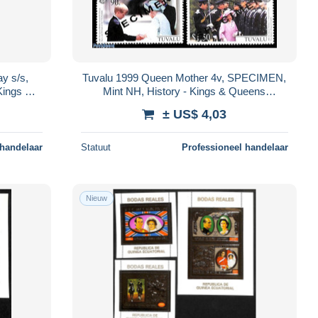
ay s/s,
Tuvalu 1999 Queen Mother 4v, SPECIMEN,
Kings &
Mint NH, History - Kings & Queens
(Royalty)
± US$ 4,03
 handelaar
Statuut
Professioneel handelaar
Nieuw