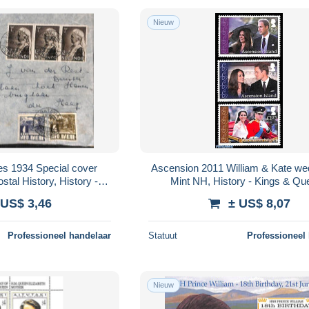
Nieuw
es 1934 Special cover
Ascension 2011 William & Kate we
tal History, History -
Mint NH, History - Kings & Q
ueens (Royalty)
(Royalty)
 US$ 3,46
± US$ 8,07
Professioneel handelaar
Statuut
Professioneel
Nieuw