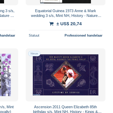
ng 3 s/s,
Equatorial Guinea 1973 Anne & Mark
Nature -
wedding 3 s/s, Mint NH, History - Nature -
orses
Kings & Queens (Royalty) - Horses
± US$ 20,74
 handelaar
Statuut
Professioneel handelaar
Nieuw
/s, Mint
Ascension 2011 Queen Elizabeth 85th
oyalty)
birthday s/s, Mint NH, History - Kings &