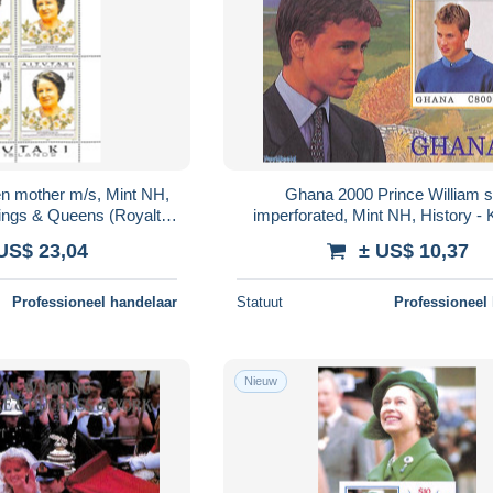
en mother m/s, Mint NH,
Ghana 2000 Prince William s
Kings & Queens (Royalty)
imperforated, Mint NH, History - 
ers & Plants
Queens (Royalty)
US$ 23,04
± US$ 10,37
Professioneel handelaar
Statuut
Professioneel
Nieuw