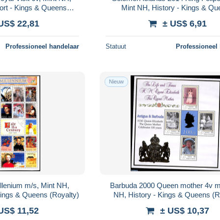
port - Kings & Queens
Mint NH, History - Kings & Q
 Ships and boats
(Royalty)
US$ 22,81
± US$ 6,91
Professioneel handelaar
Statuut
Professioneel
Nieuw
llenium m/s, Mint NH,
Barbuda 2000 Queen mother 4v m
 Kings & Queens (Royalty)
NH, History - Kings & Queens (R
US$ 11,52
± US$ 10,37