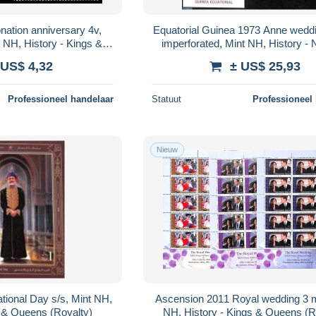
nation anniversary 4v,
Equatorial Guinea 1973 Anne weddi
NH, History - Kings &
imperforated, Mint NH, History - 
s (Royalty)
Kings & Queens (Royalty) - H
 US$ 4,32
± US$ 25,93
Professioneel handelaar
Statuut
Professioneel
Nieuw
ional Day s/s, Mint NH,
Ascension 2011 Royal wedding 3 m
s & Queens (Royalty)
NH, History - Kings & Queens (R