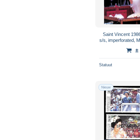
Saint Vincent 19
s/s, imperforated, M
Queen
±
Statuut
Nieuw