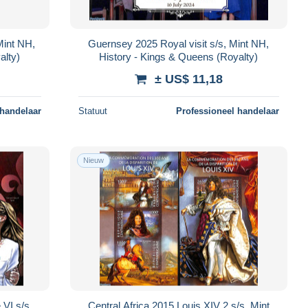
Mint NH,
Guernsey 2025 Royal visit s/s, Mint NH,
alty)
History - Kings & Queens (Royalty)
± US$ 11,18
 handelaar
Statuut
Professioneel handelaar
Nieuw
 VI s/s,
Central Africa 2015 Louis XIV 2 s/s, Mint