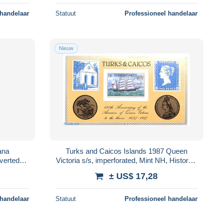
 handelaar
Statuut
Professioneel handelaar
Nieuw
ana
Turks and Caicos Islands 1987 Queen
nverted
Victoria s/s, imperforated, Mint NH, History -
rious -
Transport - Kings & Queens (Royalty..
± US$ 17,28
 handelaar
Statuut
Professioneel handelaar