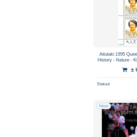
Aitutaki 1995 Que
History - Nature - 
- Flow
± 
Statuut
Nieuw