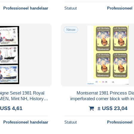
Professioneel handelaar
Statuut
Professioneel
Nieuw
loigne Sesel 1981 Royal
Montserrat 1981 Princess Di
EN, Mint NH, History -
imperforated corner block with i
es & Diana - Kings & ..
portrait [+], Mint NH, History - Va
 US$ 4,61
± US$ 23,04
Char..
Professioneel handelaar
Statuut
Professioneel