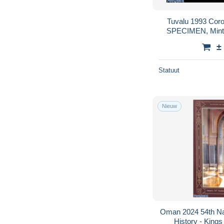
Tuvalu 1993 Coro
SPECIMEN, Mint 
Queen
±
Statuut
Nieuw
Oman 2024 54th Nat
History - King