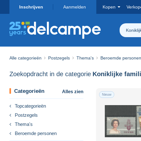
Inschrijven
Aanmelden
Kopen
Verkop
Koniklij
Alle categorieën
Postzegels
Thema's
Beroemde persone
Zoekopdracht in de categorie
Koniklijke famil
Categorieën
Alles zien
Nieuw
Topcategorieën
Postzegels
Thema's
Beroemde personen