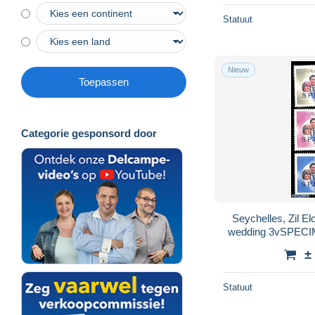
Statuut
Nieuw
Toepassen
Categorie gesponsord door
Seychelles, Zil E
wedding 3vSPECIM
Transport - Charl
±
Statuut