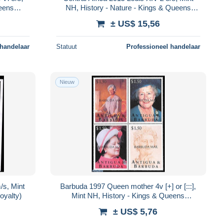
ueens
NH, History - Nature - Kings & Queens
(Royalty) - Horses
± US$ 15,56
 handelaar
Statuut
Professioneel handelaar
Nieuw
/s, Mint
Barbuda 1997 Queen mother 4v [+] or [:::],
oyalty)
Mint NH, History - Kings & Queens
(Royalty)
± US$ 5,76