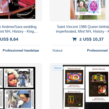
86 Andrew/Sara wedding
Saint Vincent 1986 Queen birthd
int NH, History - Kings &
imperforated, Mint NH, History - 
s (Royalty)
Queens (Royalty)
 US$ 8,64
± US$ 10,37
Professioneel handelaar
Statuut
Professioneel
Nieuw