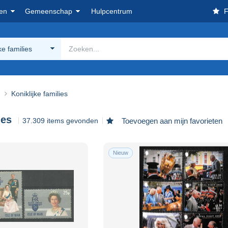
en
Gemeenschap
Hulpcentrum
F
ke families
n
Koniklijke families
ies
37.309 items gevonden
Toevoegen aan mijn favorieten
Nieuw