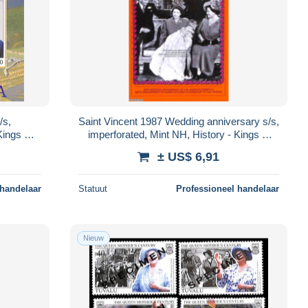
/s,
Saint Vincent 1987 Wedding anniversary s/s,
Kings &
imperforated, Mint NH, History - Kings &
Queens (Royalty)
± US$ 6,91
 handelaar
Statuut
Professioneel handelaar
Nieuw