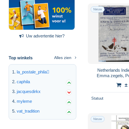
Nieuw
Uw advertentie hier?
Top winkels
Alles zien
Netherlands Indi
la_postale_phila
Emma zegels, Pos
Kings & Q
caphila
±
jacquesdirkx
Statuut
myleme
vat_tradition
Nieuw