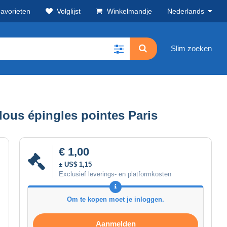
avorieten
Volglijst
Winkelmandje
Nederlands
Slim zoeken
ous épingles pointes Paris
€ 1,00
± US$ 1,15
Exclusief leverings- en platformkosten
Om te kopen moet je inloggen.
Aanmelden