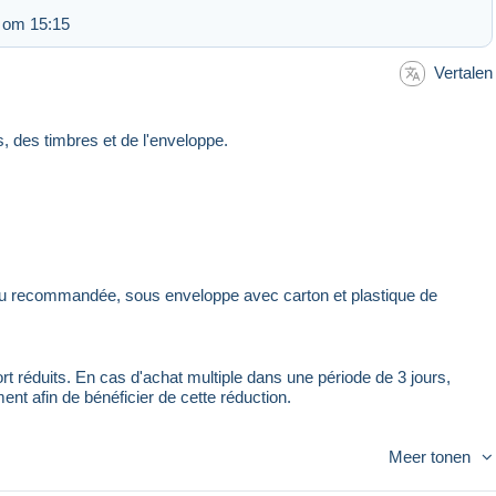
 om 15:15
Vertalen
s, des timbres et de l'enveloppe.
ie ou recommandée, sous enveloppe avec carton et plastique de
rt réduits. En cas d'achat multiple dans une période de 3 jours,
ent afin de bénéficier de cette réduction.
Meer tonen
chérir.
t afin de vous donner entière satisfaction avant, pendant et après