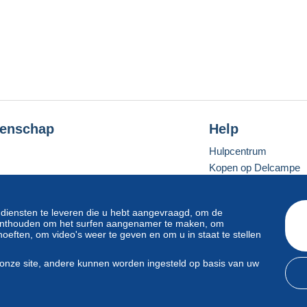
ion de votre commande et lorsque vous aurez déposé une évaluation
dons de prendre contact avec nous avant de déposer toute
enschap
Help
Hulpcentrum
Kopen op Delcampe
Verkopen op Delcam
Een beveiligde websit
 diensten te leveren die u hebt aangevraagd, om de
e onthouden om het surfen aangenamer te maken, om
oeften, om video's weer te geven en om u in staat te stellen
Standaardmodus
onze site, andere kunnen worden ingesteld op basis van uw
svoorwaarden
en
privacy
.
Beheer van cookies