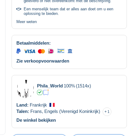
geleverd of niet overeenkomt met de beschrijving.
Een menselijk team dat er alles aan doet om u een
oplossing te bieden.
Meer weten
Betaalmiddelen:
Zie verkoopvoorwaarden
Phila_World
100%
(1514x)
Land:
Frankrijk
Talen:
Frans,
Engels (Verenigd Koninkrijk)
1
De winkel bekijken