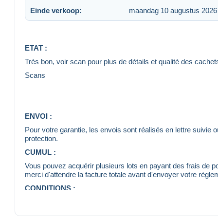
Einde verkoop:
maandag 10 augustus 2026
ETAT :
Très bon, voir scan pour plus de détails et qualité des cachet
Scans
ENVOI :
Pour votre garantie, les envois sont réalisés en lettre suiv
protection.
CUMUL :
Vous pouvez acquérir plusieurs lots en payant des frais de po
merci d'attendre la facture totale avant d'envoyer votre règlem
CONDITIONS :
Merci de bien prendre connaissance de ces détails avant d'en
Bien entendu, je suis à votre disposition pour tout complémen