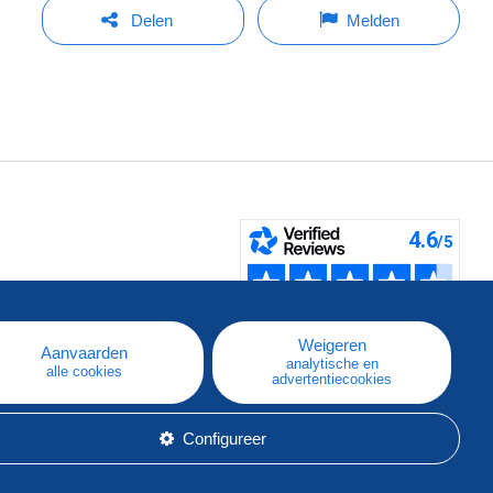
Delen
Melden
pe
e
Weigeren
Aanvaarden
analytische en
alle cookies
advertentiecookies
Configureer