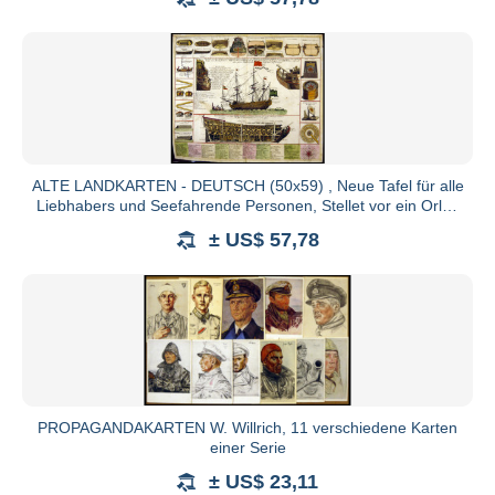
https://ec.europa.eu/consumers/odr/
AGB
Die Vertragssprache ist Deutsch. Die Versteigerung ist 
von schriftlichen oder fernmündlichen Geboten. Alle
versteigert. Der Versteigerer behält sich vor, bestimm
ALTE LANDKARTEN - DEUTSCH (50x59) , Neue Tafel für alle
Liebhabers und Seefahrende Personen, Stellet vor ein Orlog
Den Zuschlag erhält der Meistbietende Interesse wahr
oder
Gebot, wenn kein Gegengebot vorliegt, zum Ausruf. 
± US$ 57,78
Zuschlag. Bei Losen, die mit "Gebot" ausgerufen
Mindestgebot bei diesen Losen beträgt EUR 10,-. Der A
Zuschlag zu verweigern, Lose zurückzuziehen, umzugru
Die Mindeststeigerung beträgt: bis EURO 100,- EU
10,-; ab EURO 500,- EURO 20,-; ab EURO 1.000,- EU
EURO 200,-; ab EURO 10.000,- EURO 500,-; ab EURO 
PROPAGANDAKARTEN W. Willrich, 11 verschiedene Karten
Gebote wie "bestens", "auf jeden Fall" oder ähnlic
einer Serie
vertreten sie bis zum 4-fachen Ausruf.
± US$ 23,11