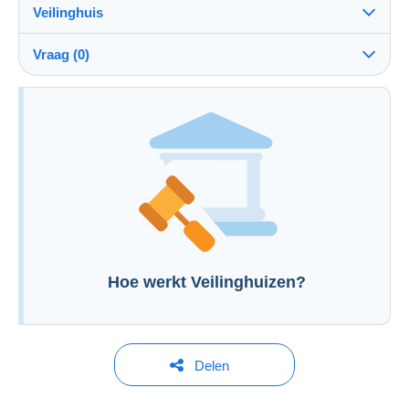
Veilinghuis
Kosten
Zie de voorwaarden van het Veilinghuis
ten laste van de koper: 25 %
Vraag (0)
Om een vraag te stellen moet u een sessie
openen.
Een sessie openen
Hoe werkt Veilinghuizen?
Delen