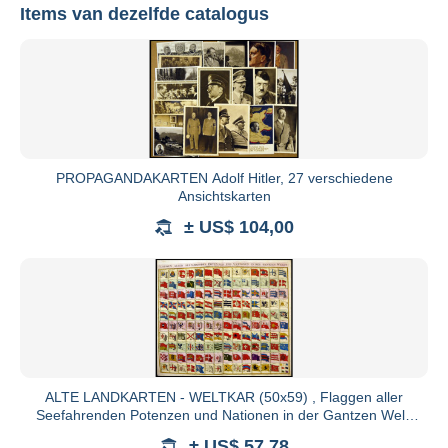
Items van dezelfde catalogus
Nordphila
Bekijk alle catalogi
PROPAGANDAKARTEN Adolf Hitler, 27 verschiedene
Ansichtskarten
± US$ 104,00
24214 Noer
Telefon: +49 (0)4346 366 900
Fax: +49 (0)4346 366 9011
ALTE LANDKARTEN - WELTKAR (50x59) , Flaggen aller
Seefahrenden Potenzen und Nationen in der Gantzen Welt,
altkolorierter
± US$ 57,78