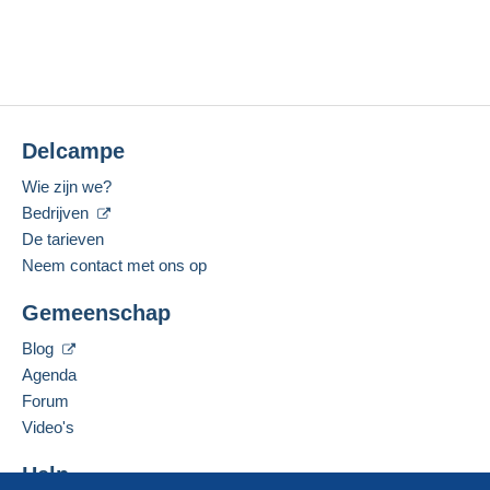
Bei Sammlungen, Sammellosen oder sonstigen Großlos
Hinblick auf Qualität und Quantität ausgeschlossen. 
wegen weiterer kleiner Mängel nicht reklamiert werd
Zähnung, Stempel, Zentrierung usw.) können nicht z
die Abgabe eines Gebotes auf Marken mit Attest wer
Einsicht bzw. Kenntnisnahme zur Verfügung stehen, 
Delcampe
berechtigen nur zur Reklamation, falls vor der Auktion 
Wie zijn we?
müssen Reklamationen bei offen zutage tretenden
Bedrijven
Zustellung der Lose beim Versteigerer eingegangen sei
De tarieven
Bei anerkannten Reklamationen hat der Käufer An
Neem contact met ons op
weitergehende Ansprüche des Käufers sind ausgeschlo
Gemeenschap
sei es aus Verzug, Unmöglichkeit der Leistung, positi
oder aus unerlaubter Handlung, sind ausgeschlossen, 
Blog
fahrlässiges Handeln verursacht worden ist. Die vo
Agenda
auch für alle Geschäfte, welche außerhalb der Verst
Forum
die Abgabe eines Gebotes werden diese Versteigerung
Video's
Erfüllungsort ist der Sitz des Versteigerers: Geri
Help
Versteigerer/Käufer ergebenden Streitigkeiten, einsch