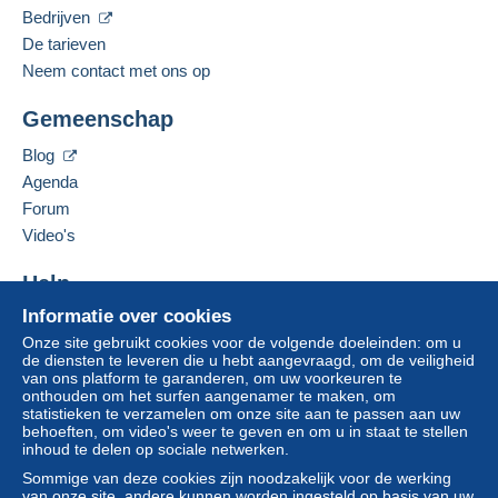
Voldoen aan de voorwaarden:
Gesproken taal:
Bedrijven
Engels (Verenigde Staten)
van een aankoop ter waarde van € 100,00.
De tarieven
Neem contact met ons op
Adres van de onderneming:
Jim Forte
Zone 1
Gemeenschap
12042 SE Sunnyside Rd. Unit #2022
Clackamas
,
Oregon
87015
Blog
Zone 2
Verenigde Staten
Agenda
Om toegang te krijgen tot de
Forum
leveringsinformatie, moet u lid zijn
Deze zone omvat
één land
.
Deze verkoper toevoegen aan mijn favorieten
Video's
en inloggen.
De verkoper contacteren
Leveringsmethode
De items van deze verkoper verbergen
Help
Aanmel
Inschrij
den
ven
Betaling via:
Informatie over cookies
Hulpcentrum
Onze site gebruikt cookies voor de volgende doeleinden: om u
Kopen op Delcampe
Brief (normaal/klein formaat)
de diensten te leveren die u hebt aangevraagd, om de veiligheid
Verkopen op Delcampe
van ons platform te garanderen, om uw voorkeuren te
€ 0,90
onthouden om het surfen aangenamer te maken, om
Een beveiligde website
statistieken te verzamelen om onze site aan te passen aan uw
behoeften, om video's weer te geven en om u in staat te stellen
inhoud te delen op sociale netwerken.
Betalingsvoorwaarden:
Sommige van deze cookies zijn noodzakelijk voor de werking
Alle betalingen worden gedaan met
credit/debitcard
of
van onze site, andere kunnen worden ingesteld op basis van uw