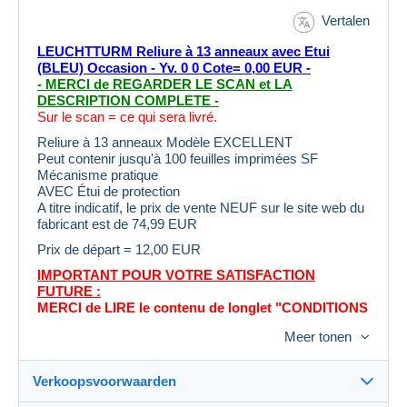
Vertalen
LEUCHTTURM Reliure à 13 anneaux avec Etui
(BLEU) Occasion - Yv. 0 0 Cote= 0,00 EUR -
- MERCI de REGARDER LE SCAN et LA
DESCRIPTION COMPLETE -
Sur le scan = ce qui sera livré.
Reliure à 13 anneaux Modèle EXCELLENT
Peut contenir jusqu'à 100 feuilles imprimées SF
Mécanisme pratique
AVEC Étui de protection
A titre indicatif, le prix de vente NEUF sur le site web du
fabricant est de 74,99 EUR
Prix de départ = 12,00 EUR
IMPORTANT POUR VOTRE SATISFACTION
FUTURE :
MERCI de LIRE le contenu de longlet "CONDITIONS
DE VENTE" avant denchérir
Meer tonen
Achetez chez des vendeurs de confiance: Le nombre dévaluations
100% est un indicateur, mais
Verkoopsvoorwaarden
Regardez le nombre dévaluations 0%, 25% et 50% de vos
vendeurs : un trop grand nombre dévaluations négatives est