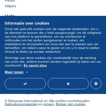
Forum
overschrijving naar uw saldo. Er worden geen
Video's
betalingen gedaan per cheque of bankoverschrijving
rechtstreeks aan de verkoper.
Help
De koper gebruikt de middelen die Delcampe ter
Informatie over cookies
beschikking stelt in de pagina "
Mijn aankopen: Betalen
".
Hulpcentrum
Onze site gebruikt cookies voor de volgende doeleinden: om u
Kopen op Delcampe
Een betaling die niet is verricht met
credit/debitcard
of
de diensten te leveren die u hebt aangevraagd, om de veiligheid
Verkopen op Delcampe
overboeking naar uw saldo, wordt door de verkoper
van ons platform te garanderen, om uw voorkeuren te
onthouden om het surfen aangenamer te maken, om
Een beveiligde website
terugbetaald aan de koper. Een onbetaalde aankoop kan
statistieken te verzamelen om onze site aan te passen aan uw
gevolgen hebben voor de rekening van de koper.
behoeften, om video's weer te geven en om u in staat te stellen
inhoud te delen op sociale netwerken.
Als de verkoopvoorwaarden van de verkoper clausules
Sommige van deze cookies zijn noodzakelijk voor de werking
bevatten met betrekking tot de betaling, moeten deze
van onze site, andere kunnen worden ingesteld op basis van uw
als nietig worden beschouwd. De betalingsvoorwaarden
voorkeuren.
En savoir plus
van de website van Delcampe, zoals gedefinieerd in de
Meer tonen
gebruiksvoorwaarden
, zijn de enige die van toepassing
Nederlands
USD
Standaardmodus
Ame
zijn.
Aankopen moeten worden betaald binnen
14 dagen
na
ontvangst van de eindafrekening van de verkoper.
Bijzondere voorwaarden:
© Delcampe International srl. Alle rechten voorbehouden.
Gebruiksvoorwaarden
en
privacy
.
Beheer van cookies
A ESPAÑA:
Correo Ordinario
Hasta 20 gr:.
1.10
euro.
Certificado
Hasta 20