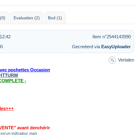
(0)
Evaluaties (2)
Bod (1)
12:42
Item n°2544143990
00
Gecreëerd via
EasyUploader
Vertalen
ec pochettes Occasion
UCHTTURM
 COMPLETE -
bles+++
VENTE" avant denchérir
st un indicateur, mais