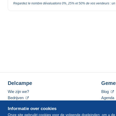
Regardez le nombre dévaluations 0%, 25% et 50% de vos vendeurs : un tr
Delcampe
Geme
Wie zijn we?
Blog
Bedrijven
Agenda
De tarieven
Forum
Informatie over cookies
Neem contact met ons op
Video's
Onze site gebruikt cookies voor de volgende doeleinden: om u de