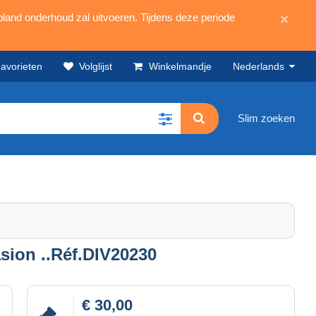
land onderhoud zal uitvoeren. Tijdens deze periode
×
avorieten
Volglijst
Winkelmandje
Nederlands
Slim zoeken
ion ..Réf.DIV20230
€ 30,00