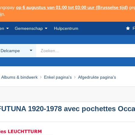
Mangopay
op 6 augustus van 01:00 tot 03:00 uur (Brusselse tijd)
gep
jn.
en
Gemeenschap
Hulpcentrum
F
 Delcampe
Albums & bindwerk
Enkel pagina's
Afgedrukte pagina's
TUNA 1920-1978 avec pochettes Occas