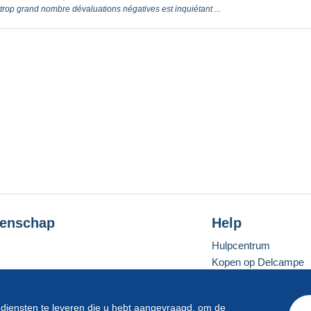
op grand nombre dévaluations négatives est inquiétant ...
enschap
Help
Hulpcentrum
Kopen op Delcampe
Verkopen op Delcam
Een beveiligde websit
 diensten te leveren die u hebt aangevraagd, om de