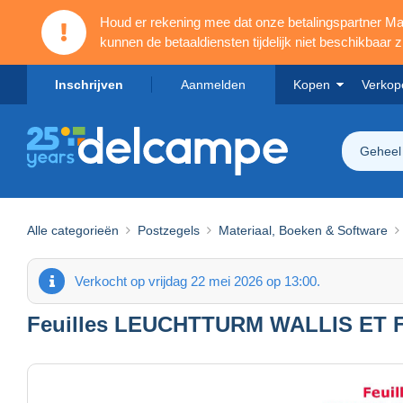
Houd er rekening mee dat onze betalingspartner 
kunnen de betaaldiensten tijdelijk niet beschikbaar zi
Inschrijven
Aanmelden
Kopen
Verkop
Geheel
Alle categorieën
Postzegels
Materiaal, Boeken & Software
Verkocht op vrijdag 22 mei 2026 op 13:00.
Feuilles LEUCHTTURM WALLIS ET FU