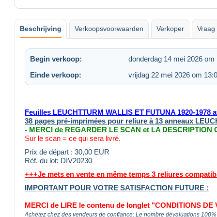
Beschrijving
Verkoopsvoorwaarden
Verkoper
Vraag 
Begin verkoop:
donderdag 14 mei 2026 om 
Einde verkoop:
vrijdag 22 mei 2026 om 13:
Feuilles LEUCHTTURM WALLIS ET FUTUNA 1920-1978 av
38 pages pré-imprimées pour reliure à 13 anneaux LE
- MERCI de REGARDER LE SCAN et LA DESCRIPTION
Sur le scan = ce qui sera livré.
Prix de départ : 30,00 EUR
Réf. du lot: DIV20230
+++Je mets en vente en même temps 3 reliures compati
IMPORTANT POUR VOTRE SATISFACTION FUTURE :
MERCI de LIRE le contenu de longlet "CONDITIONS DE 
Achetez chez des vendeurs de confiance: Le nombre dévaluations 100% e