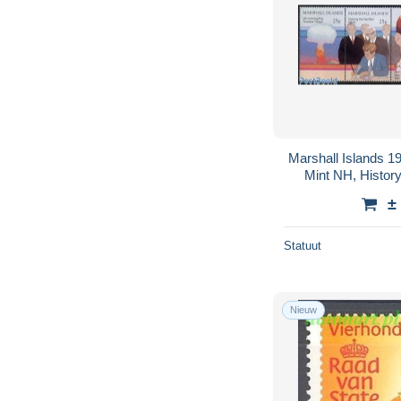
Marshall Islands 198
Mint NH, History
American Presid
±
Statuut
Nieuw