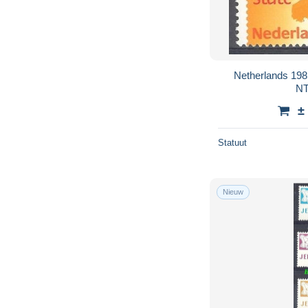
Netherlands 19
NT
±
Statuut
Nieuw