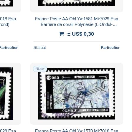
7018 Esa
France Poste AA Obl Yv:1581 Mi:7029 Esa
rond)
Barrière de corail Polynésie (L.Ondul-
p.points)
± US$ 0,30
Particulier
Statuut
Particulier
Nieuw
7029 Esa
France Poste AA Obl Yv:1570 Mi:7018 Esa