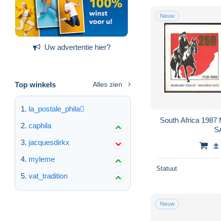
Nieuw
Uw advertentie hier?
Top winkels
Alles zien
la_postale_phila
South Africa 198
caphila
S
jacquesdirkx
±
myleme
Statuut
vat_tradition
Nieuw