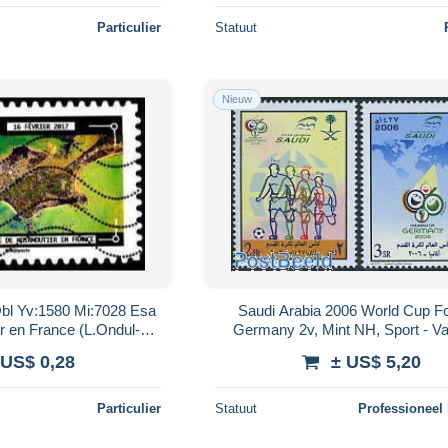
Particulier
Statuut
Nieuw
bl Yv:1580 Mi:7028 Esa
Saudi Arabia 2006 World Cup Fo
er en France (L.Ondul-
Germany 2v, Mint NH, Sport - Va
points)
Football - Maps
 US$ 0,28
± US$ 5,20
Particulier
Statuut
Professioneel