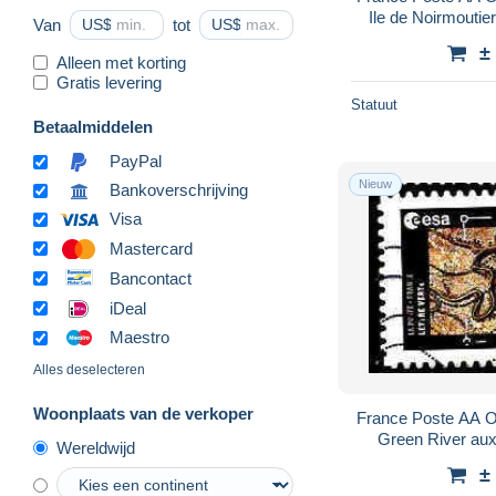
Ile de Noirmoutie
Van
US$
tot
US$
±
Alleen met korting
Gratis levering
Statuut
Betaalmiddelen
PayPal
Nieuw
Bankoverschrijving
Visa
Mastercard
Bancontact
iDeal
Maestro
Alles deselecteren
Woonplaats van de verkoper
France Poste AA O
Green River aux
Wereldwijd
p.
±