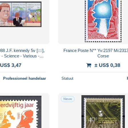
8 J.F. kennedy 5v [::::],
France Poste N** Yv:2197 Mi:231
 - Science - Various -
Corse
ents - Atom use & ..
 US$ 3,47
± US$ 0,38
Professioneel handelaar
Statuut
Nieuw