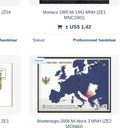
 (ZS4
Monaco 1989 Mi 1941 MNH (ZE1
MNC1941)
± US$ 1,42
 handelaar
Statuut
Professioneel handelaar
Nieuw
C ZE1
Montenegro 2006 Mi block 3 MNH (ZE2
MONbl3)