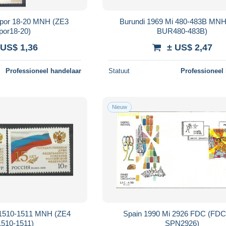
 por 18-20 MNH (ZE3
Burundi 1969 Mi 480-483B MNH
or18-20)
BUR480-483B)
 US$ 1,36
± US$ 2,47
Professioneel handelaar
Statuut
Professioneel
Nieuw
 1510-1511 MNH (ZE4
Spain 1990 Mi 2926 FDC (FD
510-1511)
SPN2926)