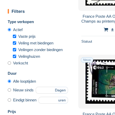
Filters
France Poste AA O
Champs au printem
Type verkopen
p.
±
Actief
Vaste prijs
Statuut
Veiling met biedingen
Veilingen zonder biedingen
Veilinghuizen
Nieuw
Verkocht
Duur
Alle looptijden
Nieuw sinds
Dagen
Eindigt binnen
uren
Prijs
France Poste AA O