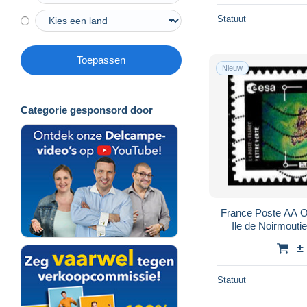
Statuut
Toepassen
Nieuw
Categorie gesponsord door
France Poste AA O
Ile de Noirmouti
p.
±
Statuut