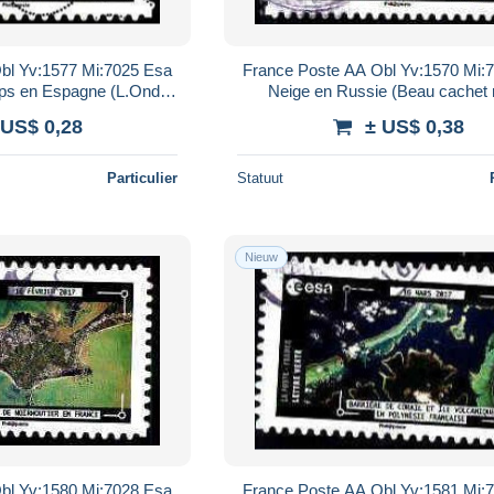
bl Yv:1577 Mi:7025 Esa
France Poste AA Obl Yv:1570 Mi:
ps en Espagne (L.Ondul-
Neige en Russie (Beau cachet 
points)
 US$ 0,28
± US$ 0,38
Particulier
Statuut
Nieuw
bl Yv:1580 Mi:7028 Esa
France Poste AA Obl Yv:1581 Mi: