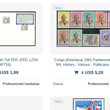
Nieuw
7 Mi 716 FDC (FDC LZS6
Congo (Kinshasa) 1961 Parliament 
AF716)
NH, History - Various - Politician
 US$ 1,99
± US$ 5,20
Professioneel handelaar
Statuut
Professioneel
Nieuw