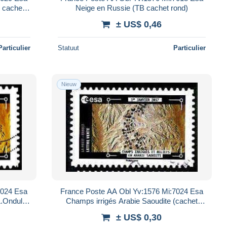
u cachet
Neige en Russie (TB cachet rond)
± US$ 0,46
Particulier
Statuut
Particulier
Nieuw
7024 Esa
France Poste AA Obl Yv:1576 Mi:7024 Esa
L.Ondul-
Champs irrigés Arabie Saoudite (cachet
rond)
± US$ 0,30