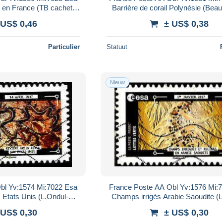
r en France (TB cachet
Barrière de corail Polynésie (Bea
rond)
rond)
 US$ 0,46
± US$ 0,38
Particulier
Statuut
Nieuw
bl Yv:1574 Mi:7022 Esa
France Poste AA Obl Yv:1576 Mi:
 Etats Unis (L.Ondul-
Champs irrigés Arabie Saoudite (
points)
p.points)
 US$ 0,30
± US$ 0,30