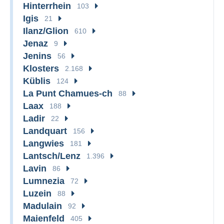
Hinterrhein
103
Igis
21
Ilanz/Glion
610
Jenaz
9
Jenins
56
Klosters
2.168
Küblis
124
La Punt Chamues-ch
88
Laax
188
Ladir
22
Landquart
156
Langwies
181
Lantsch/Lenz
1.396
Lavin
86
Lumnezia
72
Luzein
88
Madulain
92
Maienfeld
405