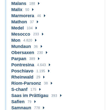
Malans
188
Malix
50
Marmorera
46
Mathon
37
Medel
104
Mesocco
233
Mon
4.820
Mundaun
36
Obersaxen
230
Parpan
389
Pontresina
4.643
Poschiavo
1.195
Rheinwald
29
Riom-Parsonz
38
S-chanf
175
Saas im Prättigau
393
Safien
79
Samnaun
778