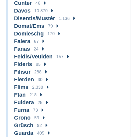
Cunter
46
Davos
10.870
Disentis/Mustér
1.136
Domat/Ems
79
Domleschg
170
Falera
67
Fanas
24
Feldis/Veulden
157
Fideris
85
Filisur
288
Flerden
30
Flims
2.338
Ftan
218
Fuldera
25
Furna
73
Grono
53
Grüsch
92
Guarda
405