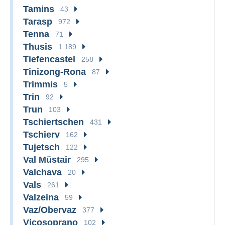
Tamins
43
Tarasp
972
Tenna
71
Thusis
1.189
Tiefencastel
258
Tinizong-Rona
87
Trimmis
5
Trin
92
Trun
103
Tschiertschen
431
Tschierv
162
Tujetsch
122
Val Müstair
295
Valchava
20
Vals
261
Valzeina
59
Vaz/Obervaz
377
Vicosoprano
102