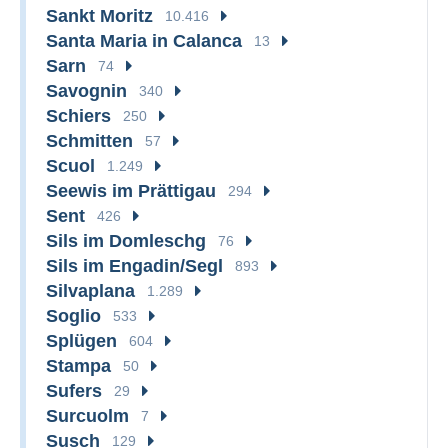
Sankt Moritz
10.416
Santa Maria in Calanca
13
Sarn
74
Savognin
340
Schiers
250
Schmitten
57
Scuol
1.249
Seewis im Prättigau
294
Sent
426
Sils im Domleschg
76
Sils im Engadin/Segl
893
Silvaplana
1.289
Soglio
533
Splügen
604
Stampa
50
Sufers
29
Surcuolm
7
Susch
129