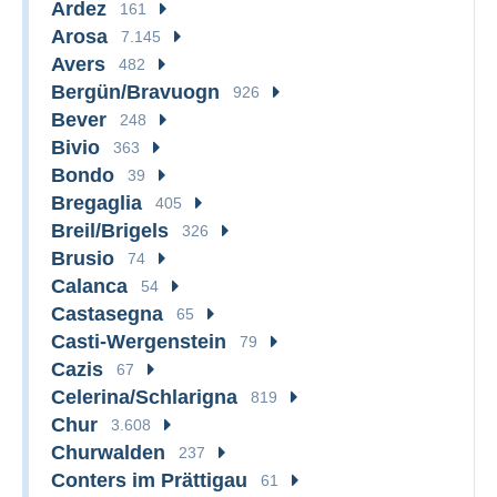
Ardez
161
Arosa
7.145
Avers
482
Bergün/Bravuogn
926
Bever
248
Bivio
363
Bondo
39
Bregaglia
405
Breil/Brigels
326
Brusio
74
Calanca
54
Castasegna
65
Casti-Wergenstein
79
Cazis
67
Celerina/Schlarigna
819
Chur
3.608
Churwalden
237
Conters im Prättigau
61