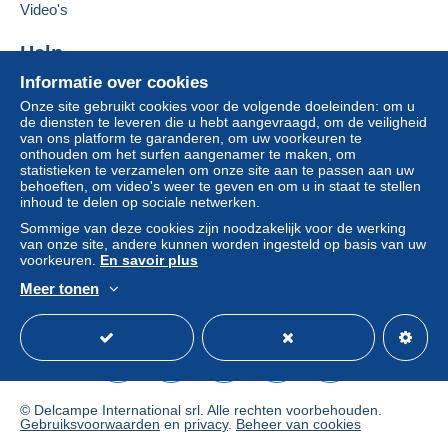
Video's
Help
Informatie over cookies
Hulpcentrum
Onze site gebruikt cookies voor de volgende doeleinden: om u
Kopen op Delcampe
de diensten te leveren die u hebt aangevraagd, om de veiligheid
Verkopen op Delcampe
van ons platform te garanderen, om uw voorkeuren te
onthouden om het surfen aangenamer te maken, om
Een beveiligde website
statistieken te verzamelen om onze site aan te passen aan uw
behoeften, om video's weer te geven en om u in staat te stellen
inhoud te delen op sociale netwerken.
Sommige van deze cookies zijn noodzakelijk voor de werking
van onze site, andere kunnen worden ingesteld op basis van uw
voorkeuren.
En savoir plus
Meer tonen
Nederlands
USD
Standaardmodus
Ame
© Delcampe International srl. Alle rechten voorbehouden.
Gebruiksvoorwaarden
en
privacy
.
Beheer van cookies