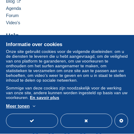
Blog
Voor meer zekerheid vraagt de verkoper u te
Duitsland
Agenda
kiezen voor een leveringsmethode met tracking
Forum
voor de aankopen:
Deze verkoper toevoegen aan mijn favorieten
Video's
De verkoper contacteren
van een aankoop ter waarde van € 24,00.
De items van deze verkoper verbergen
Help
Zone 1
Informatie over cookies
Hulpcentrum
Onze site gebruikt cookies voor de volgende doeleinden: om u
Kopen op Delcampe
de diensten te leveren die u hebt aangevraagd, om de veiligheid
Zone 2
Verkopen op Delcampe
van ons platform te garanderen, om uw voorkeuren te
onthouden om het surfen aangenamer te maken, om
Een beveiligde website
statistieken te verzamelen om onze site aan te passen aan uw
Deze zone omvat
één land
.
behoeften, om video's weer te geven en om u in staat te stellen
inhoud te delen op sociale netwerken.
Brief (normaal/klein formaat)
Sommige van deze cookies zijn noodzakelijk voor de werking
van onze site, andere kunnen worden ingesteld op basis van uw
voorkeuren.
En savoir plus
Betaling via:
Meer tonen
Nederlands
USD
Standaardmodus
Ame
Van 1 tot 1 items
€ 1,00
Van 2 tot 5 items