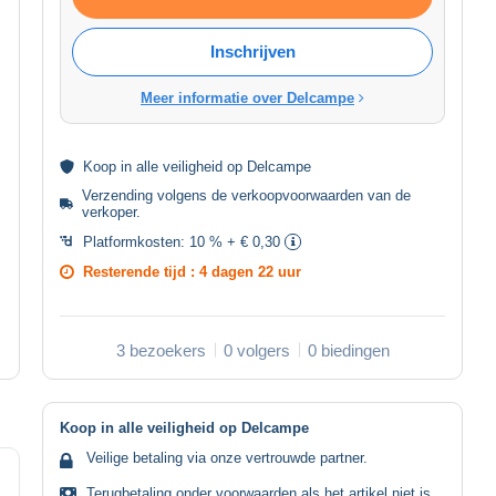
Inschrijven
Meer informatie over Delcampe
Koop in alle
veiligheid
op Delcampe
Verzending volgens de
verkoopvoorwaarden van de
verkoper
.
Platformkosten:
10 % + € 0,30
Resterende tijd :
4 dagen 22 uur
3 bezoekers
0 volgers
0 biedingen
Koop in alle veiligheid op Delcampe
Veilige betaling via onze vertrouwde partner.
Terugbetaling onder voorwaarden als het artikel niet is