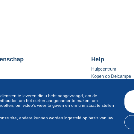
enschap
Help
Hulpcentrum
Kopen op Delcampe
Verkopen op Delcam
Een beveiligde websit
 diensten te leveren die u hebt aangevraagd, om de
e onthouden om het surfen aangenamer te maken, om
oeften, om video's weer te geven en om u in staat te stellen
Standaardmodus
onze site, andere kunnen worden ingesteld op basis van uw
svoorwaarden
en
privacy
.
Beheer van cookies