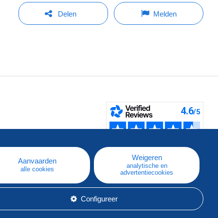
Delen
Melden
pe
e
Weigeren
Aanvaarden
analytische en
alle cookies
advertentiecookies
Configureer