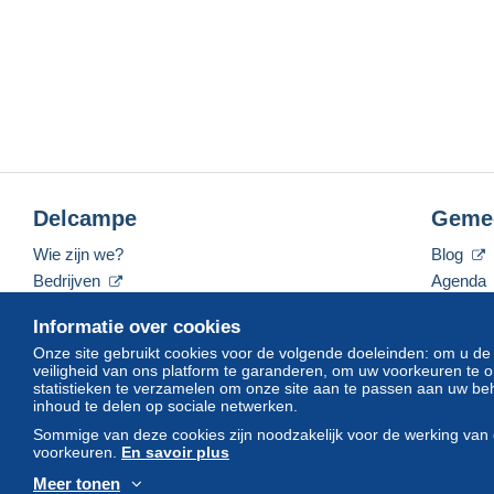
Delcampe
Geme
Wie zijn we?
Blog
Bedrijven
Agenda
De tarieven
Forum
Informatie over cookies
Neem contact met ons op
Video's
Onze site gebruikt cookies voor de volgende doeleinden: om u de
veiligheid van ons platform te garanderen, om uw voorkeuren t
statistieken te verzamelen om onze site aan te passen aan uw beh
inhoud te delen op sociale netwerken.
Nederlands
USD
America/Indiana/Vevay
Sommige van deze cookies zijn noodzakelijk voor de werking van 
voorkeuren.
En savoir plus
Meer tonen
© Delcampe International srl. Alle rechten voorbehouden.
Gebruik