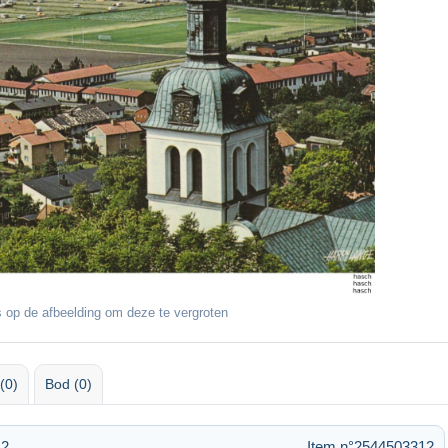
 op de afbeelding om deze te vergroten
(0)
Bod (0)
42
Item n°2544503312