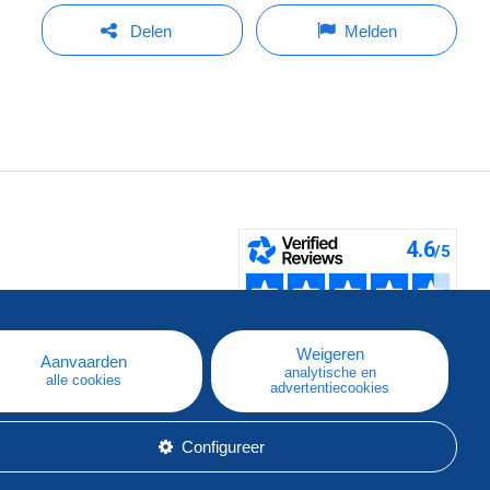
Delen
Melden
pe
e
Weigeren
Aanvaarden
analytische en
alle cookies
advertentiecookies
Configureer