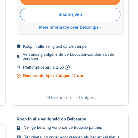
Inschrijven
Meer informatie over Delcampe
Koop in alle
veiligheid
op Delcampe
Verzending volgens de
verkoopvoorwaarden van de
verkoper
.
Platformkosten:
€ 1,30
Resterende tijd :
2 dagen 11 uur
79 bezoekers
0 volgers
Koop in alle veiligheid op Delcampe
Veilige betaling via onze vertrouwde partner.
Terugbetaling onder voorwaarden als het artikel niet is