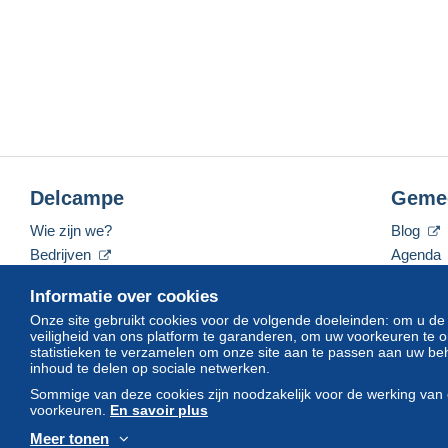
Delcampe
Geme
Wie zijn we?
Blog
Bedrijven
Agenda
De tarieven
Forum
Informatie over cookies
Neem contact met ons op
Video's
Onze site gebruikt cookies voor de volgende doeleinden: om u de
veiligheid van ons platform te garanderen, om uw voorkeuren t
statistieken te verzamelen om onze site aan te passen aan uw beh
inhoud te delen op sociale netwerken.
Nederlands
USD
America/Indiana/Vevay
Sommige van deze cookies zijn noodzakelijk voor de werking van 
voorkeuren.
En savoir plus
Meer tonen
© Delcampe International srl. Alle rechten voorbehouden.
Gebruik