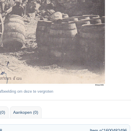
fbeelding om deze te vergroten
(0)
Aankopen (0)
18
Item n°1600482496