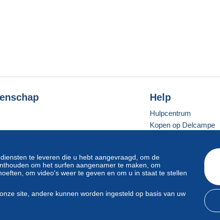
enschap
Help
Hulpcentrum
Kopen op Delcampe
Verkopen op Delcam
Een beveiligde websit
 diensten te leveren die u hebt aangevraagd, om de
e onthouden om het surfen aangenamer te maken, om
oeften, om video's weer te geven en om u in staat te stellen
Standaardmodus
onze site, andere kunnen worden ingesteld op basis van uw
svoorwaarden
en
privacy
.
Beheer van cookies