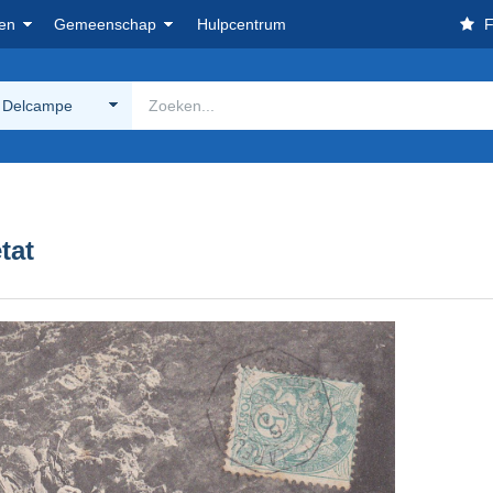
en
Gemeenschap
Hulpcentrum
F
 Delcampe
tat