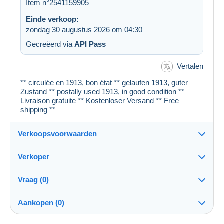
Item n°2541159905
Einde verkoop:
zondag 30 augustus 2026 om 04:30
Gecreëerd via
API Pass
Vertalen
** circulée en 1913, bon état ** gelaufen 1913, guter
Zustand ** postally used 1913, in good condition **
Livraison gratuite ** Kostenloser Versand ** Free
shipping **
Verkoopsvoorwaarden
Verkoper
Details van de verkoopvoorwaarden
Vraag (0)
Verzending
cartespostales_de
100%
(176915x)
Verzending na betaling binnen 1 dagen
Aankopen (0)
PRO
Winkel
Garantie: