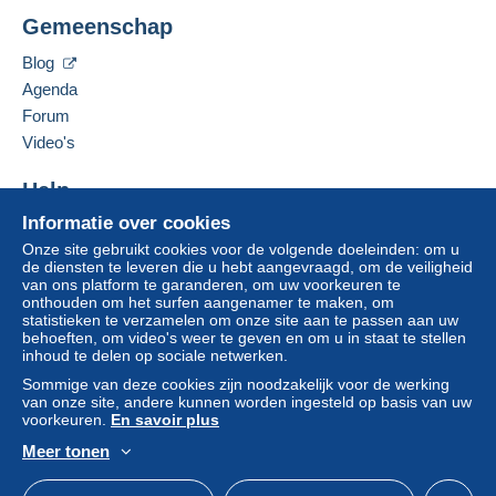
Deze verkoper toevoegen aan mijn favorieten
Gemeenschap
Een betaling die niet is verricht met
De verkoper contacteren
De items van deze verkoper verbergen
credit/debitcard
of overboeking naar uw saldo,
Blog
wordt door de verkoper terugbetaald aan de koper.
Agenda
Een onbetaalde aankoop kan gevolgen hebben
Forum
voor de rekening van de koper.
Video's
Als de verkoopvoorwaarden van de verkoper
clausules bevatten met betrekking tot de betaling,
Help
moeten deze als nietig worden beschouwd. De
betalingsvoorwaarden van de website van
Informatie over cookies
Hulpcentrum
Delcampe, zoals gedefinieerd in de
Onze site gebruikt cookies voor de volgende doeleinden: om u
Kopen op Delcampe
de diensten te leveren die u hebt aangevraagd, om de veiligheid
gebruiksvoorwaarden
, zijn de enige die van
Verkopen op Delcampe
van ons platform te garanderen, om uw voorkeuren te
toepassing zijn.
onthouden om het surfen aangenamer te maken, om
Een beveiligde website
statistieken te verzamelen om onze site aan te passen aan uw
Aankopen moeten worden betaald binnen
14
behoeften, om video's weer te geven en om u in staat te stellen
dagen
na ontvangst van de eindafrekening van de
inhoud te delen op sociale netwerken.
verkoper.
Sommige van deze cookies zijn noodzakelijk voor de werking
van onze site, andere kunnen worden ingesteld op basis van uw
voorkeuren.
En savoir plus
1-2 cartes envoi simple jusqu'a 20 grs france 2,10
Meer tonen
euros en suivi en recommande R1. 6,20 R2.
Nederlands
USD
Standaardmodus
Ame
7,30 R3. 9,00