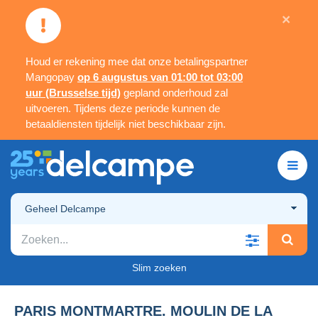
×
Houd er rekening mee dat onze betalingspartner
Mangopay
op 6 augustus van 01:00 tot 03:00
uur (Brusselse tijd)
gepland onderhoud zal
uitvoeren. Tijdens deze periode kunnen de
betaaldiensten tijdelijk niet beschikbaar zijn.
Geheel Delcampe
Slim zoeken
PARIS MONTMARTRE. MOULIN DE LA