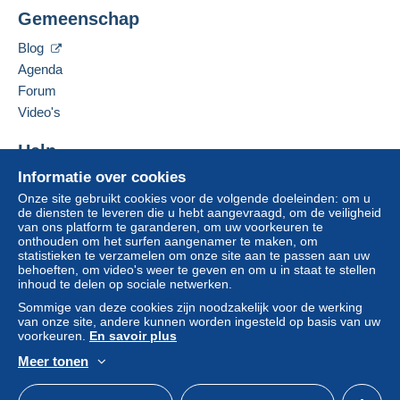
Zone 1
CPCR 95
Gemeenschap
25 avenue Jean Jaurès
66330
Cabestany
Zone 2
Blog
Frankrijk
Agenda
Forum
Deze zone omvat
één land
.
Deze verkoper toevoegen aan mijn favorieten
Video's
De verkoper contacteren
Leveringsmethode
De items van deze verkoper verbergen
Help
Om toegang te krijgen tot de
leveringsinformatie, moet u lid zijn
Betaling via:
Informatie over cookies
Hulpcentrum
en inloggen.
Onze site gebruikt cookies voor de volgende doeleinden: om u
Kopen op Delcampe
Brief (normaal/klein formaat)
de diensten te leveren die u hebt aangevraagd, om de veiligheid
Aanmel
Inschrij
Verkopen op Delcampe
van ons platform te garanderen, om uw voorkeuren te
€ 2,50
den
ven
onthouden om het surfen aangenamer te maken, om
Een beveiligde website
statistieken te verzamelen om onze site aan te passen aan uw
Brief met tracking (normale/kleine brief) (met
behoeften, om video's weer te geven en om u in staat te stellen
tracking)
inhoud te delen op sociale netwerken.
€ 3,50
Sommige van deze cookies zijn noodzakelijk voor de werking
van onze site, andere kunnen worden ingesteld op basis van uw
Aangetekende brief (normaal formaat/kleine
voorkeuren.
En savoir plus
brief) (Tracking)
Meer tonen
€ 8,00
Nederlands
USD
Standaardmodus
Ame