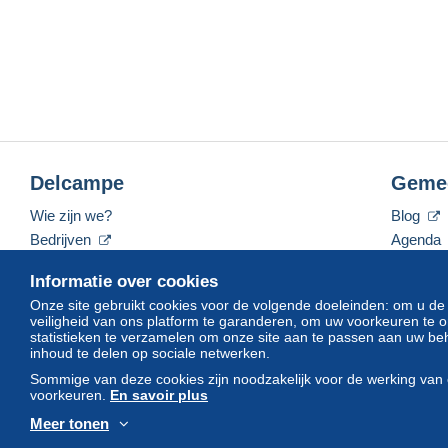
Delcampe
Geme
Wie zijn we?
Blog
Bedrijven
Agenda
De tarieven
Forum
Informatie over cookies
Neem contact met ons op
Video's
Onze site gebruikt cookies voor de volgende doeleinden: om u de
veiligheid van ons platform te garanderen, om uw voorkeuren t
statistieken te verzamelen om onze site aan te passen aan uw beh
inhoud te delen op sociale netwerken.
Nederlands
USD
America/Indiana/Vevay
Sommige van deze cookies zijn noodzakelijk voor de werking van 
voorkeuren.
En savoir plus
Meer tonen
© Delcampe International srl. Alle rechten voorbehouden.
Gebruik