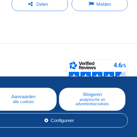
Delen
Melden
pe
e
Weigeren
Aanvaarden
analytische en
alle cookies
advertentiecookies
Configureer