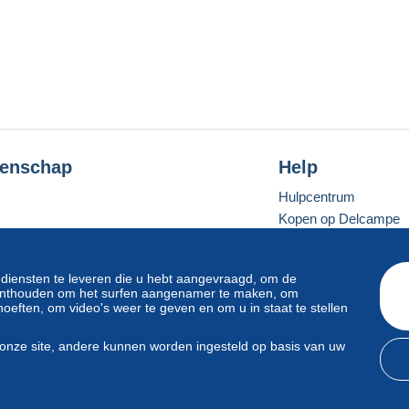
enschap
Help
Hulpcentrum
Kopen op Delcampe
Verkopen op Delcam
Een beveiligde websit
 diensten te leveren die u hebt aangevraagd, om de
e onthouden om het surfen aangenamer te maken, om
oeften, om video's weer te geven en om u in staat te stellen
Standaardmodus
onze site, andere kunnen worden ingesteld op basis van uw
svoorwaarden
en
privacy
.
Beheer van cookies