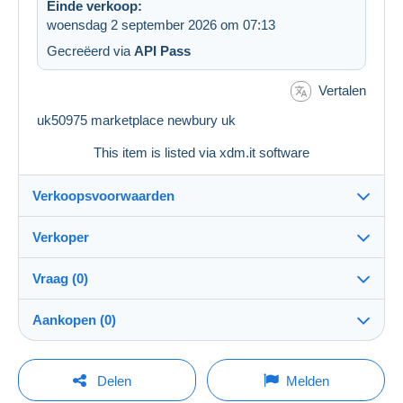
Einde verkoop:
woensdag 2 september 2026 om 07:13
Gecreëerd via
API Pass
Vertalen
uk50975 marketplace newbury uk
This item is listed via xdm.it software
Verkoopsvoorwaarden
Verkoper
Details van de verkoopvoorwaarden
Vraag (0)
Verzending
postcardschef2025
99%
(372x)
Verzending na betaling binnen 14 dagen
Aankopen (0)
PRO
Winkel
Garantie:
Herroepingsrecht
|
Retourkosten ten laste van de koper.
Om een vraag te stellen moet u een sessie
Laatste actualisering: 11:24:24
Delen
Melden
Om de termijnen voor terugzending en terugbetaling van
openen.
Naam: