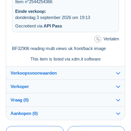
Item n°2544254366
Einde verkoop:
donderdag 3 september 2026 om 19:13
Gecreëerd via
API Pass
Vertalen
BF32906 reading multi views uk front/back image
This item is listed via xdm.it software
Verkoopsvoorwaarden
Verkoper
Details van de verkoopvoorwaarden
Vraag (0)
Verzending
postcardschef2025
99%
(372x)
Verzending na betaling binnen 14 dagen
Aankopen (0)
PRO
Winkel
Garantie:
Herroepingsrecht
|
Retourkosten ten laste van de koper.