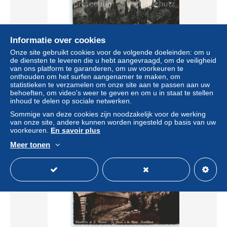
Informatie over cookies
Onze site gebruikt cookies voor de volgende doeleinden: om u
de diensten te leveren die u hebt aangevraagd, om de veiligheid
van ons platform te garanderen, om uw voorkeuren te
San Marino Repubblica Prima Torre
onthouden om het surfen aangenamer te maken, om
± US$ 4,62
statistieken te verzamelen om onze site aan te passen aan uw
behoeften, om video's weer te geven en om u in staat te stellen
inhoud te delen op sociale netwerken.
Statuut
Professioneel handelaar
Sommige van deze cookies zijn noodzakelijk voor de werking
van onze site, andere kunnen worden ingesteld op basis van uw
voorkeuren.
En savoir plus
Meer tonen
Nieuw