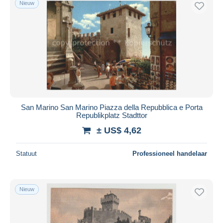
Nieuw
Gratis levering
Betaalmiddelen
PayPal
Bankoverschrijving
Visa
Mastercard
Bancontact
San Marino San Marino Piazza della Repubblica e Porta
iDeal
Republikplatz Stadttor
Maestro
± US$ 4,62
Alles deselecteren
Statuut
Professioneel handelaar
Woonplaats van de verkoper
Wereldwijd
Nieuw