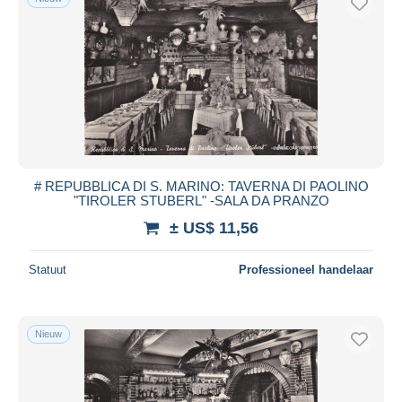
# REPUBBLICA DI S. MARINO: TAVERNA DI PAOLINO
"TIROLER STUBERL" -SALA DA PRANZO
± US$ 11,56
Statuut
Professioneel handelaar
Nieuw