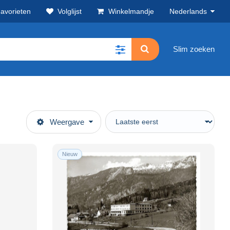
avorieten
Volglijst
Winkelmandje
Nederlands
Slim zoeken
Weergave
Nieuw