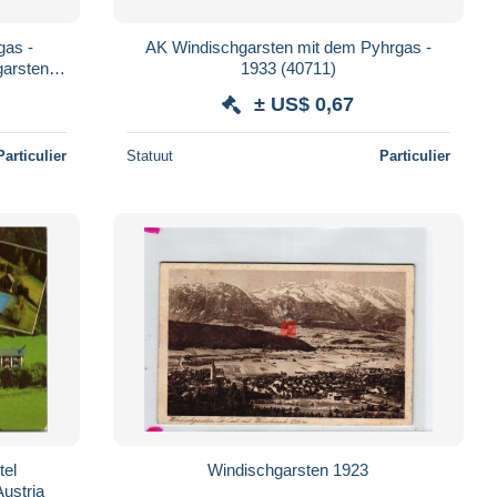
as -
AK Windischgarsten mit dem Pyhrgas -
arsten -
1933 (40711)
± US$ 0,67
Particulier
Statuut
Particulier
tel
Windischgarsten 1923
Austria