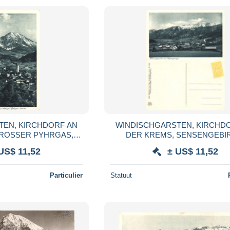
TEN, KIRCHDORF AN
WINDISCHGARSTEN, KIRCHD
GROSSER PYHRGAS,
DER KREMS, SENSENGEBI
TAIN, TOWER, B/W,
CHURCH, TOWER, MOUNTAIN,
US$ 11,52
± US$ 11,52
RD, AUSTRIA
POSTCARD, AUSTRIA
Particulier
Statuut