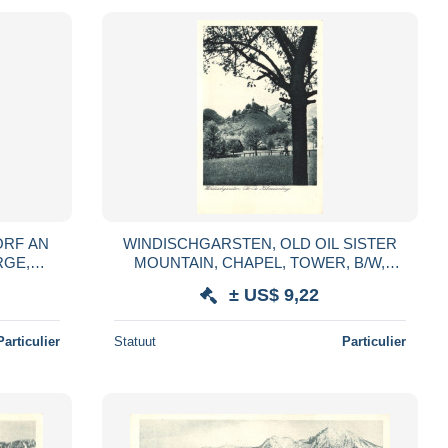
ORF AN
WINDISCHGARSTEN, OLD OIL SISTER
RGE,
MOUNTAIN, CHAPEL, TOWER, B/W,
 B/W,
POSTCARD, AUSTRIA
± US$ 9,22
Particulier
Statuut
Particulier