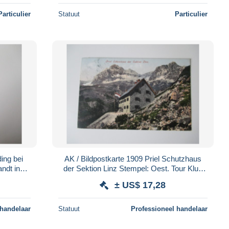
Particulier
Statuut
Particulier
ing bei
AK / Bildpostkarte 1909 Priel Schutzhaus
andt in
der Sektion Linz Stempel: Oest. Tour Klub
 169
Verlag F.E. Brandt in Gmunden 1906
± US$ 17,28
 handelaar
Statuut
Professioneel handelaar