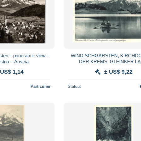
sten – panoramic view –
WINDISCHGARSTEN, KIRCHD
tria – Austria
DER KREMS, GLEINKER LA
SENGSENGEBIRGE, ROWBO
 US$ 1,14
± US$ 9,22
MOUNTAIN, B/W, POSTCARD, 
Particulier
Statuut