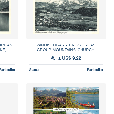
ORF AN
WINDISCHGARSTEN, PYHRGAS
KE,
GROUP, MOUNTAINS, CHURCH,
AT,
TOWER, LANDSCAPE, B/W, POSTCARD,
± US$ 9,22
AUSTRIA
AUSTRIA
Particulier
Statuut
Particulier