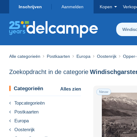
Inschrijven
Aanmelden
Kopen
Verkop
Windis
Alle categorieën
Postkaarten
Europa
Oostenrijk
Opper-
Zoekopdracht in de categorie
Windischgarste
Categorieën
Alles zien
Nieuw
Topcategorieën
Postkaarten
Europa
Oostenrijk