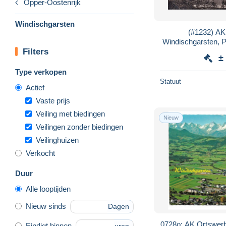
Opper-Oostenrijk
Windischgarsten
(#1232) AK
Windischgarsten, P
Filters
±
Type verkopen
Statuut
Actief
Vaste prijs
Veiling met biedingen
Nieuw
Veilingen zonder biedingen
Veilinghuizen
Verkocht
Duur
Alle looptijden
Nieuw sinds
Dagen
0728o: AK Ortswer
Eindigt binnen