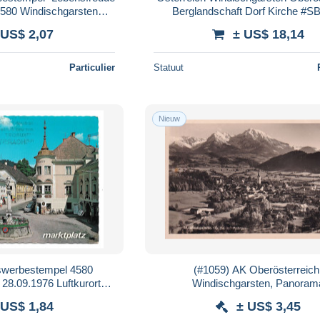
 4580 Windischgarsten
Berglandschaft Dorf Kirche #S
.10.1983
 US$ 2,07
± US$ 18,14
Particulier
Statuut
Nieuw
swerbestempel 4580
(#1059) AK Oberösterreich
28.09.1976 Luftkurort
Windischgarsten, Panoram
ilklima
 US$ 1,84
± US$ 3,45