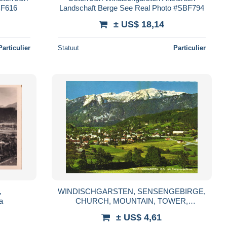
BF616
Landschaft Berge See Real Photo #SBF794
± US$ 18,14
Particulier
Statuut
Particulier
,
WINDISCHGARSTEN, SENSENGEBIRGE,
a
CHURCH, MOUNTAIN, TOWER,
LANDSCAPE, POSTCARD, AUSTRIA
± US$ 4,61