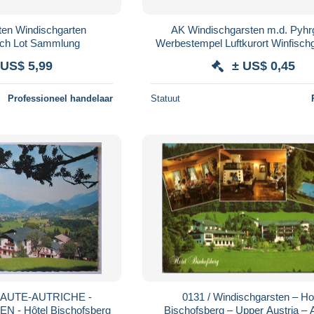
ten Windischgarten
AK Windischgarsten m.d. Pyhrg
ich Lot Sammlung
Werbestempel Luftkurort Winfischg
ca. 1965 (43508)
 US$ 5,99
± US$ 0,45
Professioneel handelaar
Statuut
HAUTE-AUTRICHE -
0131 / Windischgarsten – Ho
- Hôtel Bischofsberg
Bischofsberg – Upper Austria – 