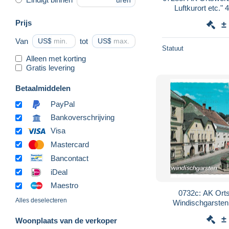
uren
Luftkurort etc."
11
Prijs
±
Van
US$
tot
US$
Statuut
Alleen met korting
Gratis levering
Betaalmiddelen
PayPal
Bankoverschrijving
Visa
Mastercard
Bancontact
iDeal
Maestro
0732c: AK Ort
Alles deselecteren
Windischgarsten 
He
±
Woonplaats van de verkoper