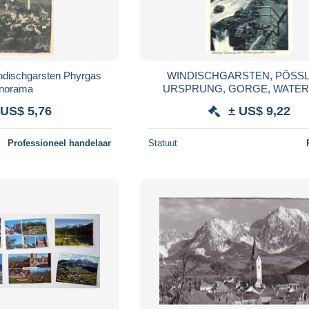
ndischgarsten Phyrgas
WINDISCHGARSTEN, PÖSSL
norama
URSPRUNG, GORGE, WATER
WOODEN WALKWAY, B/W, POS
 US$ 5,76
± US$ 9,22
AUSTRIA
Professioneel handelaar
Statuut