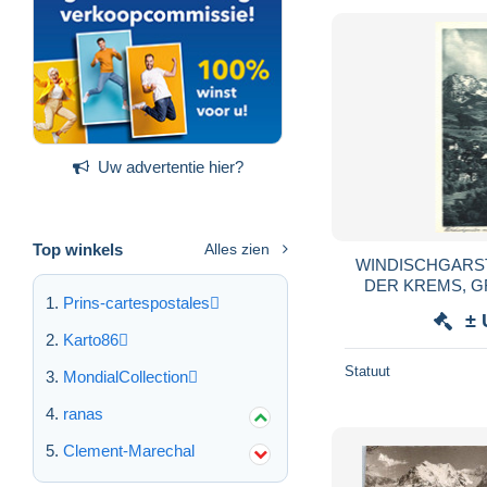
Uw advertentie hier?
Top winkels
Alles zien
WINDISCHGARS
DER KREMS, 
Prins-cartespostales
CHURCH, MOUN
± 
POSTCA
Karto86
Statuut
MondialCollection
ranas
Clement-Marechal