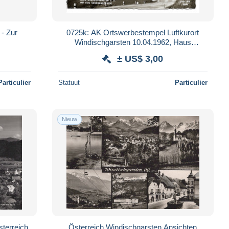
 - Zur
0725k: AK Ortswerbestempel Luftkurort
Windischgarsten 10.04.1962, Haus
Windischgarsten Sensengebirge
± US$ 3,00
Particulier
Statuut
Particulier
Nieuw
sterreich
Österreich Windischgarsten Ansichten