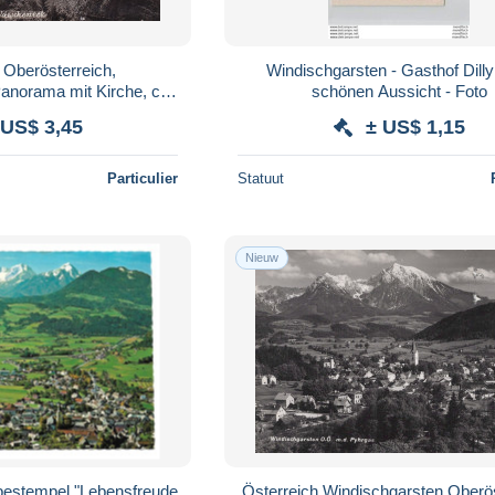
 Oberösterreich,
Windischgarsten - Gasthof Dilly
anorama mit Kirche, ca.
schönen Aussicht - Foto
1910
 US$ 3,45
± US$ 1,15
Particulier
Statuut
Nieuw
bestempel "Lebensfreude
Österreich Windischgarsten Oberö