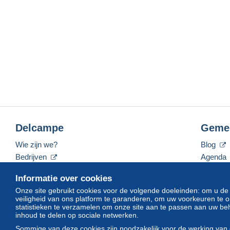
Delcampe
Geme
Wie zijn we?
Blog
Bedrijven
Agenda
De tarieven
Forum
Informatie over cookies
Neem contact met ons op
Video's
Onze site gebruikt cookies voor de volgende doeleinden: om u de
veiligheid van ons platform te garanderen, om uw voorkeuren t
statistieken te verzamelen om onze site aan te passen aan uw beh
inhoud te delen op sociale netwerken.
Nederlands
USD
America/Indiana/Vevay
Sommige van deze cookies zijn noodzakelijk voor de werking van 