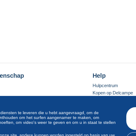
enschap
Help
Hulpcentrum
Kopen op Delcampe
Verkopen op Delcam
Een beveiligde websit
 diensten te leveren die u hebt aangevraagd, om de
e onthouden om het surfen aangenamer te maken, om
oeften, om video's weer te geven en om u in staat te stellen
Standaardmodus
onze site, andere kunnen worden ingesteld op basis van uw