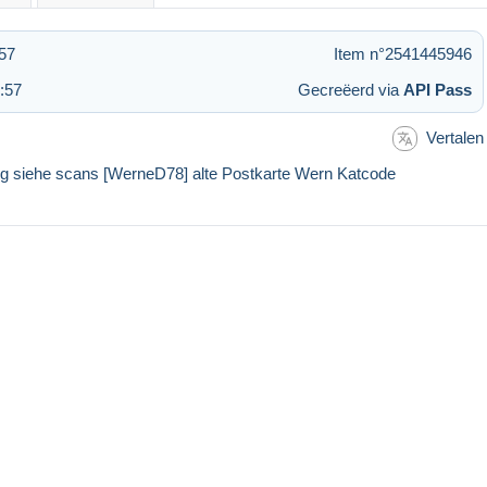
57
Item n°2541445946
:57
Gecreëerd via
API Pass
Vertalen
ung siehe scans [WerneD78] alte Postkarte Wern Katcode