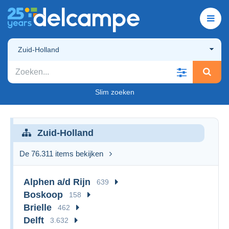
Zuid-Holland
Slim zoeken
Zuid-Holland
De 76.311 items bekijken
Alphen a/d Rijn
639
Boskoop
158
Brielle
462
Delft
3.632