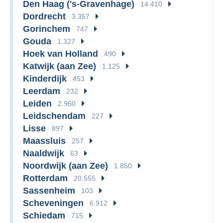
Den Haag ('s-Gravenhage)
14.410
Dordrecht
3.357
Gorinchem
747
Gouda
1.327
Hoek van Holland
490
Katwijk (aan Zee)
1.125
Kinderdijk
453
Leerdam
232
Leiden
2.960
Leidschendam
227
Lisse
897
Maassluis
257
Naaldwijk
63
Noordwijk (aan Zee)
1.850
Rotterdam
20.555
Sassenheim
103
Scheveningen
6.912
Schiedam
715