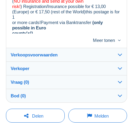
(
NO insurance and send at your own
risk!
) Registration/Insurance possible for € 13,00
(Europe) or € 17,50 (rest of the World)this postage is for
1
or more cards!Payment via Banktransfer
(only
possible in Euro
county's!)
Leuke vroege kaarten.Voor staat zie foto´s.
Meer tonen
Verkoopsvoorwaarden
Verkoper
Bestemming:
Zie de lijst van landen
Vraag (0)
philacollect
100%
(15907x)
Verzending:
Bod (0)
Verzending na betaling
PRO
Winkel
Kosten:
De verkoop zal met één minuut worden verlengd
Voor rekening van de koper
Om een vraag te stellen moet u een sessie
indien een bod wordt uitgebracht minder dan één
Delen
Melden
minuut voor de uiterste termijn.
openen.
Naam:
Betaalmogelijkheden:
PHILACOLLECT
Een sessie openen