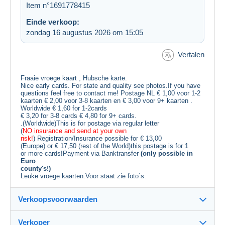
Item n°1691778415
Einde verkoop:
zondag 16 augustus 2026 om 15:05
Vertalen
Fraaie vroege kaart , Hubsche karte.
Nice early cards. For state and quality see photos.If you have
questions feel free to contact me! Postage NL € 1,00 voor 1-2
kaarten € 2,00 voor 3-8 kaarten en € 3,00 voor 9+ kaarten .
Worldwide € 1,60 for 1-2cards
€ 3,20 for 3-8 cards € 4,80 for 9+ cards.
.(Worldwide)This is for postage via regular letter
(
NO insurance and send at your own
risk!
) Registration/Insurance possible for € 13,00
(Europe) or € 17,50 (rest of the World)this postage is for 1
or more cards!Payment via Banktransfer
(only possible in
Euro
county's!)
Leuke vroege kaarten.Voor staat zie foto´s.
Verkoopsvoorwaarden
Verkoper