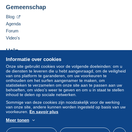
PHILACOLLECT
wordt door de verkoper terugbetaald aan de koper.
Gemeenschap
LIEOEVER 43
Een onbetaalde aankoop kan gevolgen hebben
2033AD
HAARLEM
voor de rekening van de koper.
Blog
Nederland
Agenda
Als de verkoopvoorwaarden van de verkoper
clausules bevatten met betrekking tot de betaling,
Forum
Deze verkoper toevoegen aan mijn favorieten
moeten deze als nietig worden beschouwd. De
Video's
De verkoper contacteren
betalingsvoorwaarden van de website van
De items van deze verkoper verbergen
Delcampe, zoals gedefinieerd in de
Help
gebruiksvoorwaarden
, zijn de enige die van
Informatie over cookies
Hulpcentrum
toepassing zijn.
Onze site gebruikt cookies voor de volgende doeleinden: om u
Kopen op Delcampe
Aankopen moeten worden betaald binnen
14
de diensten te leveren die u hebt aangevraagd, om de veiligheid
Verkopen op Delcampe
van ons platform te garanderen, om uw voorkeuren te
dagen
na ontvangst van de eindafrekening van de
onthouden om het surfen aangenamer te maken, om
Een beveiligde website
verkoper.
statistieken te verzamelen om onze site aan te passen aan uw
behoeften, om video's weer te geven en om u in staat te stellen
Garantie:
inhoud te delen op sociale netwerken.
Herroepingsrecht
|
Retourkosten ten laste van de
Sommige van deze cookies zijn noodzakelijk voor de werking
koper.
van onze site, andere kunnen worden ingesteld op basis van uw
Om de termijnen voor terugzending en
voorkeuren.
En savoir plus
terugbetaling van het item te weten,
raadpleegt u
Meer tonen
het Delcampe-charter
.
Nederlands
USD
Standaardmodus
Ame