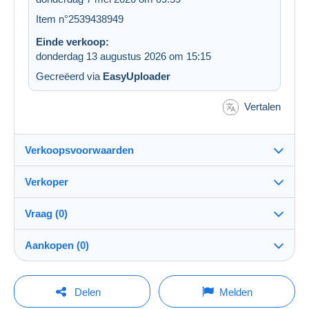
Item n°2539438949
Einde verkoop:
donderdag 13 augustus 2026 om 15:15
Gecreëerd via
EasyUploader
Vertalen
Verkoopsvoorwaarden
Verkoper
Bestemming:
Zie de lijst van landen
Vraag (0)
zegelex
100%
(22975x)
Verzending:
Aankopen (0)
Verzending na betaling
Winkel
Kosten:
Voor rekening van de koper
Om een vraag te stellen moet u een sessie
Laatste actualisering: 07:12:53
Delen
Melden
openen.
Lid sedert:
Betaalmogelijkheden: